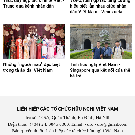
Thúc đẩy hợp tác kinh tế Việt -
VUFO, ISB hợp tác tăng cường
Trung qua kênh nhân dân
hiểu biết lẫn nhau giữa nhân
dân Việt Nam - Venezuela
Những "người mẫu" đặc biệt
Tình hữu nghị Việt Nam -
trong tà áo dài Việt Nam
Singapore qua kết nối của thế
hệ trẻ
LIÊN HIỆP CÁC TỔ CHỨC HỮU NGHỊ VIỆT NAM
Trụ sở: 105A, Quán Thánh, Ba Đình, Hà Nội.
Điện thoại: (+84) 24. 3845 6303; Email: vufo.vufo@gmail.com
Bản quyền thuộc Liên hiệp các tổ chức hữu nghị Việt Nam