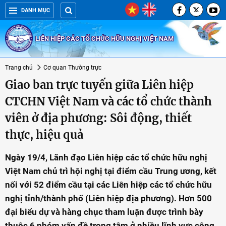
DANH MỤC
LIÊN HIỆP CÁC TỔ CHỨC HỮU NGHỊ VIỆT NAM
Trang chủ
Cơ quan Thường trực
Giao ban trực tuyến giữa Liên hiệp
CTCHN Việt Nam và các tổ chức thành
viên ở địa phương: Sôi động, thiết
thực, hiệu quả
Ngày 19/4, Lãnh đạo Liên hiệp các tổ chức hữu nghị
Việt Nam chủ trì hội nghị tại điểm cầu Trung ương, kết
nối với 52 điểm cầu tại các Liên hiệp các tổ chức hữu
nghị tỉnh/thành phố (Liên hiệp địa phương). Hơn 500
đại biểu dự và hàng chục tham luận được trình bày
thuộc 6 nhóm vấn đề trọng tâm ở nhiều lĩnh vực công