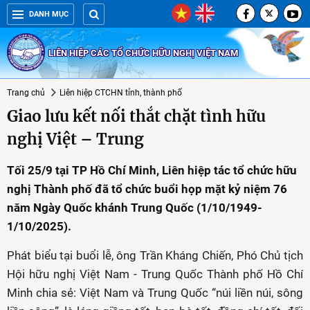
DANH MỤC
LIÊN HIỆP CÁC TỔ CHỨC HỮU NGHỊ VIỆT NAM
Trang chủ
Liên hiệp CTCHN tỉnh, thành phố
Giao lưu kết nối thắt chặt tình hữu
nghị Việt – Trung
Tối 25/9 tại TP Hồ Chí Minh, Liên hiệp tác tổ chức hữu
nghị Thành phố đã tổ chức buổi họp mặt kỷ niệm 76
năm Ngày Quốc khánh Trung Quốc (1/10/1949-
1/10/2025).
Phát biểu tại buổi lễ, ông Trần Kháng Chiến, Phó Chủ tịch
Hội hữu nghị Việt Nam - Trung Quốc Thành phố Hồ Chí
Minh chia sẻ: Việt Nam và Trung Quốc “núi liền núi, sông