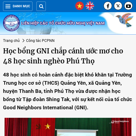
DANH MỤC
LIÊN HIỆP CÁC TỔ CHỨC HỮU NGHỊ VIỆT NAM
Trang chủ
Công tác PCPNN
Học bổng GNI chắp cánh ước mơ cho
48 học sinh nghèo Phú Thọ
48 học sinh có hoàn cảnh đặc biệt khó khăn tại Trường
Trung học cơ sở (THCS) Quảng Yên, xã Quảng Yên,
huyện Thanh Ba, tỉnh Phú Thọ vừa được nhận học
bổng từ Tập đoàn Shing Tak, với sự kết nối của tổ chức
Good Neighbors International (GNI).