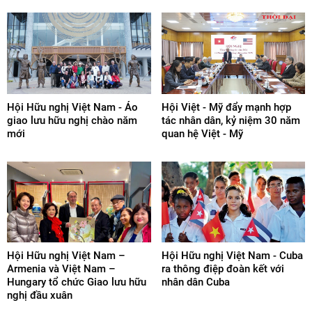
Hội Hữu nghị Việt Nam - Áo
Hội Việt - Mỹ đẩy mạnh hợp
giao lưu hữu nghị chào năm
tác nhân dân, kỷ niệm 30 năm
mới
quan hệ Việt - Mỹ
Hội Hữu nghị Việt Nam –
Hội Hữu nghị Việt Nam - Cuba
Armenia và Việt Nam –
ra thông điệp đoàn kết với
Hungary tổ chức Giao lưu hữu
nhân dân Cuba
nghị đầu xuân