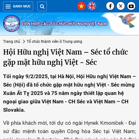
DANH MỤC
LIÊN HIỆP CÁC TỔ CHỨC HỮU NGHỊ VIỆT NAM
Trang chủ
Tổ chức thành viên ở Trung ương
Hội Hữu nghị Việt Nam – Séc tổ chức
gặp mặt hữu nghị Việt - Séc
Tối ngày 9/2/2025, tại Hà Nội, Hội Hữu nghị Việt Nam –
Séc (Hội) đã tổ chức gặp mặt hữu nghị Việt - Séc mừng
Xuân Ất Tỵ 2025 và 75 năm ngày thiết lập quan hệ
ngoại giao giữa Việt Nam - CH Séc và Việt Nam – CH
Slovakia.
Về phía khách mời, tới dự có ngài Hynek Kmoníček - Đại
sứ đặc mệnh toàn quyền Cộng hòa Séc tại Việt Nam;