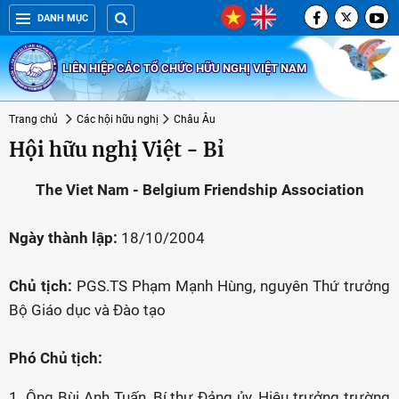
DANH MỤC
LIÊN HIỆP CÁC TỔ CHỨC HỮU NGHỊ VIỆT NAM
Trang chủ
Các hội hữu nghị
Châu Âu
Hội hữu nghị Việt - Bỉ
The
Viet Nam
- Belgium Friendship Association
Ngày thành lập:
18/10/2004
Chủ tịch:
PGS.TS Phạm Mạnh Hùng, nguyên Thứ trưởng
Bộ Giáo dục và Đào tạo
Phó Chủ tịch:
1. Ông Bùi Anh Tuấn, Bí thư Đảng ủy, Hiệu trưởng trường