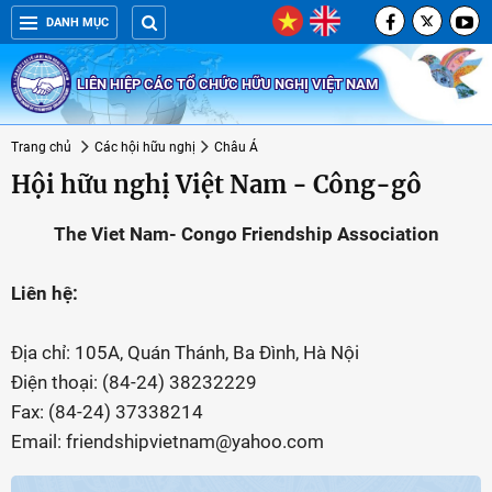
DANH MỤC
LIÊN HIỆP CÁC TỔ CHỨC HỮU NGHỊ VIỆT NAM
Trang chủ
Các hội hữu nghị
Châu Á
Hội hữu nghị Việt Nam - Công-gô
The Viet Nam- Congo Friendship Association
Liên hệ:
Địa chỉ: 105A, Quán Thánh, Ba Đình, Hà Nội
Điện thoại: (84-24) 38232229
Fax: (84-24) 37338214
Email: friendshipvietnam@yahoo.com