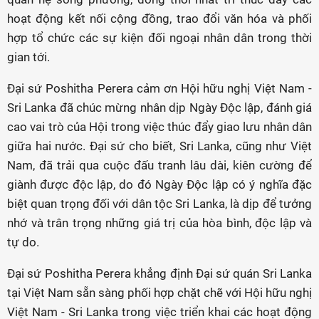
hoạt động kết nối cộng đồng, trao đổi văn hóa và phối
hợp tổ chức các sự kiện đối ngoại nhân dân trong thời
gian tới.
Đại sứ Poshitha Perera cảm ơn Hội hữu nghị Việt Nam -
Sri Lanka đã chúc mừng nhân dịp Ngày Độc lập, đánh giá
cao vai trò của Hội trong việc thúc đẩy giao lưu nhân dân
giữa hai nước. Đại sứ cho biết, Sri Lanka, cũng như Việt
Nam, đã trải qua cuộc đấu tranh lâu dài, kiên cường để
giành được độc lập, do đó Ngày Độc lập có ý nghĩa đặc
biệt quan trọng đối với dân tộc Sri Lanka, là dịp để tưởng
nhớ và trân trọng những giá trị của hòa bình, độc lập và
tự do.
Đại sứ Poshitha Perera khẳng định Đại sứ quán Sri Lanka
tại Việt Nam sẵn sàng phối hợp chặt chẽ với Hội hữu nghị
Việt Nam - Sri Lanka trong việc triển khai các hoạt động