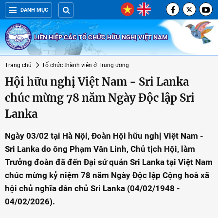
DANH MỤC
LIÊN HIỆP CÁC TỔ CHỨC HỮU NGHỊ VIỆT NAM
Trang chủ
Tổ chức thành viên ở Trung ương
Hội hữu nghị Việt Nam - Sri Lanka
chúc mừng 78 năm Ngày Độc lập Sri
Lanka
Ngày 03/02 tại Hà Nội, Đoàn Hội hữu nghị Việt Nam -
Sri Lanka do ông Phạm Văn Linh, Chủ tịch Hội, làm
Trưởng đoàn đã đến Đại sứ quán Sri Lanka tại Việt Nam
chúc mừng kỷ niệm 78 năm Ngày Độc lập Cộng hoà xã
hội chủ nghĩa dân chủ Sri Lanka (04/02/1948 -
04/02/2026).