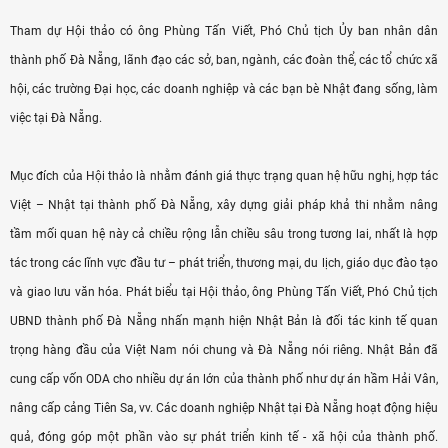
Tham dự Hội thảo có ông Phùng Tấn Viết, Phó Chủ tịch Ủy ban nhân dân
thành phố Đà Nẵng, lãnh đạo các sở, ban, ngành, các đoàn thể, các tổ chức xã
hội, các trường Đại học, các doanh nghiệp và các bạn bè Nhật đang sống, làm
việc tại Đà Nẵng.
Mục đích của Hội thảo là nhằm đánh giá thực trạng quan hệ hữu nghị, hợp tác
Việt – Nhật tại thành phố Đà Nẵng, xây dựng giải pháp khả thi nhằm nâng
tầm mối quan hệ này cả chiều rộng lẫn chiều sâu trong tương lai, nhất là hợp
tác trong các lĩnh vực đầu tư – phát triển, thương mại, du lịch, giáo dục đào tạo
và giao lưu văn hóa. Phát biểu tại Hội thảo, ông Phùng Tấn Viết, Phó Chủ tịch
UBND thành phố Đà Nẵng nhấn mạnh hiện Nhật Bản là đối tác kinh tế quan
trọng hàng đầu của Việt Nam nói chung và Đà Nẵng nói riêng. Nhật Bản đã
cung cấp vốn ODA cho nhiều dự án lớn của thành phố như dự án hầm Hải Vân,
nâng cấp cảng Tiên Sa, vv. Các doanh nghiệp Nhật tại Đà Nẵng hoạt động hiệu
quả, đóng góp một phần vào sự phát triển kinh tế - xã hội của thành phố.