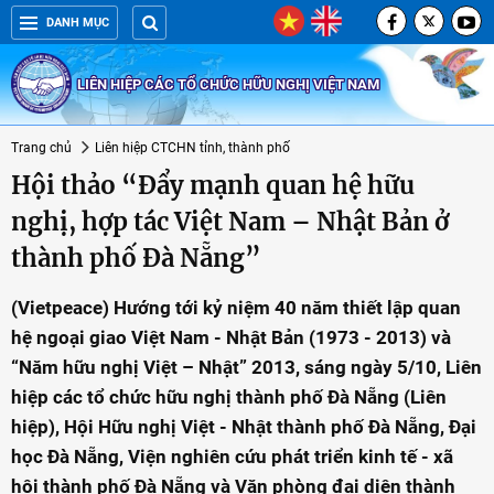
DANH MỤC
LIÊN HIỆP CÁC TỔ CHỨC HỮU NGHỊ VIỆT NAM
Trang chủ
Liên hiệp CTCHN tỉnh, thành phố
Hội thảo “Đẩy mạnh quan hệ hữu
nghị, hợp tác Việt Nam – Nhật Bản ở
thành phố Đà Nẵng”
(Vietpeace) Hướng tới kỷ niệm 40 năm thiết lập quan
hệ ngoại giao Việt Nam - Nhật Bản (1973 - 2013) và
“Năm hữu nghị Việt – Nhật” 2013, sáng ngày 5/10, Liên
hiệp các tổ chức hữu nghị thành phố Đà Nẵng (Liên
hiệp), Hội Hữu nghị Việt - Nhật thành phố Đà Nẵng, Đại
học Đà Nẵng, Viện nghiên cứu phát triển kinh tế - xã
hội thành phố Đà Nẵng và Văn phòng đại diện thành