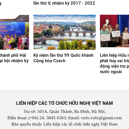
g
lần thứ V, nhiệm kỳ 2017 - 2022
thành phố Hải
Kỷ niệm lần thứ 99 Quốc khánh
Liên hiệp Hữu 
i hội nhiệm kỳ
Cộng hòa Czech
phát huy vai tr
động viện trợ p
nước ngoài
LIÊN HIỆP CÁC TỔ CHỨC HỮU NGHỊ VIỆT NAM
Trụ sở: 105A, Quán Thánh, Ba Đình, Hà Nội.
Điện thoại: (+84) 24. 3845 6303; Email: vufo.vufo@gmail.com
Bản quyền thuộc Liên hiệp các tổ chức hữu nghị Việt Nam