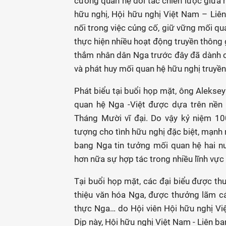
cường quan hệ đối tác chiến lược giữa h
hữu nghị, Hội hữu nghị Việt Nam – Liê
nối trong việc củng cố, giữ vững mối qu
thực hiện nhiều hoạt động truyền thông 
thắm nhân dân Nga trước đây đã dành ch
và phát huy mối quan hệ hữu nghị truyền
Phát biểu tại buổi họp mặt, ông Alekse
quan hệ Nga -Việt được dựa trên nền
Tháng Mười vĩ đại. Do vậy kỷ niệm 1
tượng cho tình hữu nghị đặc biệt, mạnh
bang Nga tin tưởng mối quan hệ hai n
hơn nữa sự hợp tác trong nhiều lĩnh vực t
Tại buổi họp mặt, các đại biểu được th
thiệu văn hóa Nga, được thưởng lãm c
thực Nga… do Hội viên Hội hữu nghị Vi
Dịp này, Hội hữu nghị Việt Nam - Liên 