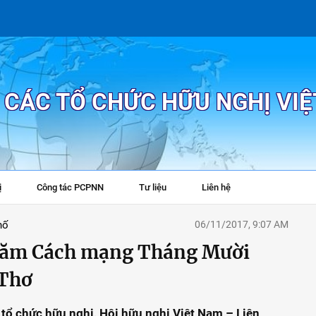
P CÁC TỔ CHỨC HỮU NGHỊ VI
ị
Công tác PCPNN
Tư liệu
Liên hệ
+
hố
06/11/2017, 9:07 AM
năm Cách mạng Tháng Mười
 Thơ
 tổ chức hữu nghị, Hội hữu nghị Việt Nam – Liên