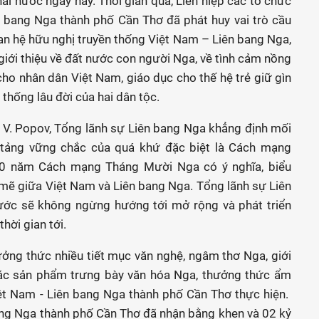
ai nước ngày nay. Thời gian qua, Liên hiệp các tổ chức
n bang Nga thành phố Cần Thơ đã phát huy vai trò cầu
an hệ hữu nghị truyền thống Việt Nam – Liên bang Nga,
giới thiệu về đất nước con người Nga, về tình cảm nồng
o nhân dân Việt Nam, giáo dục cho thế hệ trẻ giữ gìn
 thống lâu đời của hai dân tộc.
y V. Popov, Tổng lãnh sự Liên bang Nga khẳng định mối
 tảng vững chắc của quá khứ đặc biệt là Cách mạng
00 năm Cách mạng Tháng Mười Nga có ý nghĩa, biểu
 mẽ giữa Việt Nam và Liên bang Nga. Tổng lãnh sự Liên
ước sẽ không ngừng hướng tới mở rộng và phát triển
hời gian tới.
ưởng thức nhiều tiết mục văn nghệ, ngâm thơ Nga, giới
ác sản phẩm trưng bày văn hóa Nga, thưởng thức ẩm
ệt Nam - Liên bang Nga thành phố Cần Thơ thực hiện.
bang Nga thành phố Cần Thơ đã nhận bằng khen và 02 kỷ