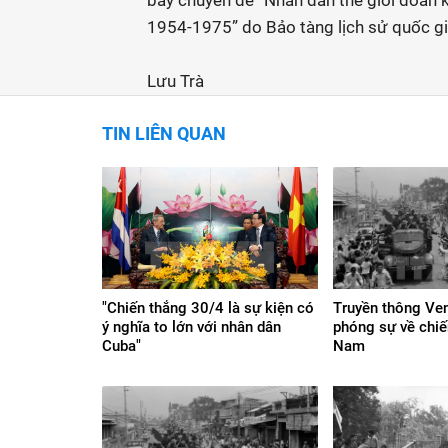
bày chuyên đề “Nhân dân thế giới đoàn 
1954-1975” do Bảo tàng lịch sử quốc gi
Lưu Trà
TIN LIÊN QUAN
"Chiến thắng 30/4 là sự kiện có
Truyền thông Ve
ý nghĩa to lớn với nhân dân
phóng sự về chiế
Cuba"
Nam