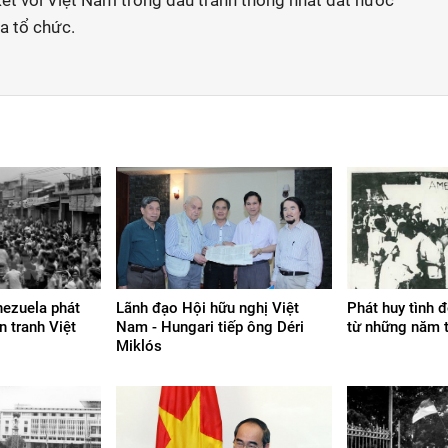
kết với Việt Nam trong đấu tranh thống nhất đất nước
a tổ chức.
nezuela phát
Lãnh đạo Hội hữu nghị Việt
Phát huy tình 
n tranh Việt
Nam - Hungari tiếp ông Déri
từ những năm t
Miklós