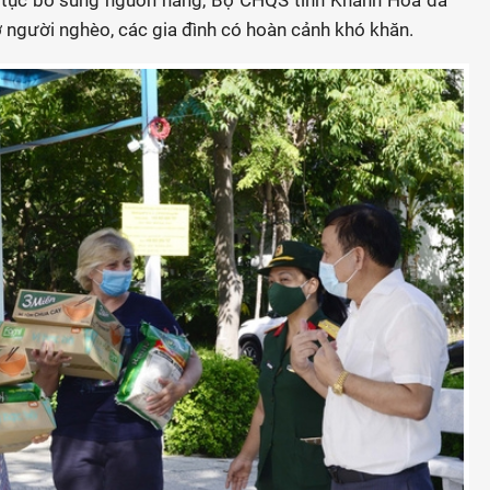
n tục bổ sung nguồn hàng, Bộ CHQS tỉnh Khánh Hòa đã
 người nghèo, các gia đình có hoàn cảnh khó khăn.