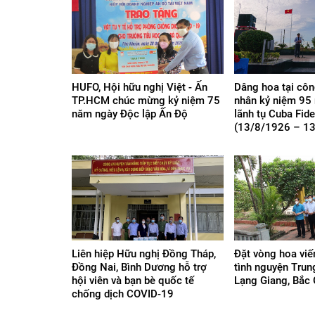
HUFO, Hội hữu nghị Việt - Ấn
Dâng hoa tại côn
TP.HCM chúc mừng kỷ niệm 75
nhân kỷ niệm 95 
năm ngày Độc lập Ấn Độ
lãnh tụ Cuba Fide
(13/8/1926 – 1
Liên hiệp Hữu nghị Đồng Tháp,
Đặt vòng hoa viế
Đồng Nai, Bình Dương hỗ trợ
tình nguyện Trun
hội viên và bạn bè quốc tế
Lạng Giang, Bắc
chống dịch COVID-19