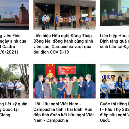
g viên Fidel
Liên hiệp Hữu nghị Đồng Tháp,
Liên hiệp Hữu n
ngày sinh của
Đồng Nai đồng hành cùng sinh
Định tặng quà 
l Castro
viên Lào, Campuchia vượt qua
sinh Lào tại Đ
3/8/2021)
đại dịch COVID-19
ng liệt sỹ quân
Hội Hữu nghị Việt Nam -
Cuộc thi tiếng
g Quốc tại
Campuchia tỉnh Thái Bình: Vun
I - Phú Thọ 20
 Giang
đắp tình đoàn kết hữu nghị Việt
điệp hữu nghị 
Nam - Campuchia
Quốc