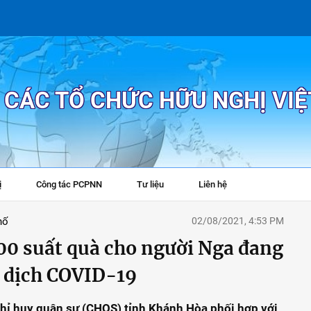
P CÁC TỔ CHỨC HỮU NGHỊ VI
ị
Công tác PCPNN
Tư liệu
Liên hệ
+
hố
02/08/2021, 4:53 PM
00 suất quà cho người Nga đang
i dịch COVID-19
Chỉ huy quân sự (CHQS) tỉnh Khánh Hòa phối hợp với