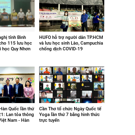
ghị tỉnh Bình
HUFO hỗ trợ người dân TP.HCM
cho 115 lưu học
và lưu học sinh Lào, Campuchia
ại học Quy Nhơn
chống dịch COVID-19
 Hàn Quốc lần thứ
Cần Thơ tổ chức Ngày Quốc tế
21: Lan tỏa thông
Yoga lần thứ 7 bằng hình thức
Việt Nam - Hàn
trực tuyến