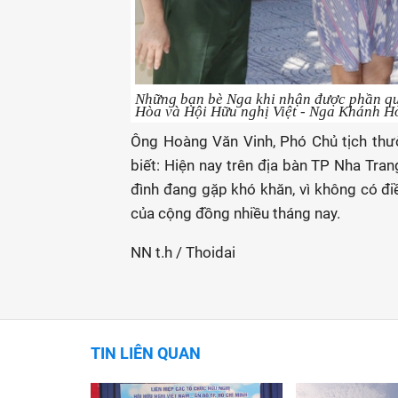
Những bạn bè Nga khi nhận được phần qu
Hòa và Hội Hữu nghị Việt - Nga Khánh H
Ông Hoàng Văn Vinh, Phó Chủ tịch thư
biết: Hiện nay trên địa bàn TP Nha Tra
đình đang gặp khó khăn, vì không có đi
của cộng đồng nhiều tháng nay.
NN t.h / Thoidai
TIN LIÊN QUAN