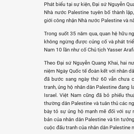
Phát biểu tại sự kiện, Đại sứ Nguyễn Qu
Nhà nước Palestine tuyên bố thành lập
giới công nhận Nhà nước Palestine và nâ
Trong suốt 35 năm qua, quan hệ hữu ngh
không ngừng được củng cố và phát triể
Nam 10 lần như cố Chủ tịch Yasser Arafat
Theo Đại sứ Nguyễn Quang Khai, hai nư
niệm Ngày Quốc tế đoàn kết với nhân dân
đã bước sang ngày thứ 60 vẫn chưa có
tranh, ủng hộ nhân dân Palestine đang la
Israel. Việt Nam cũng đã bỏ phiếu thu
thường dân Palestine và tuân thủ các ng
bày tỏ sự ủng hộ mạnh mẽ đối với sự n
bản của nhân dân Palestine và tin tưởn
cuộc đấu tranh của nhân dân Palestine n