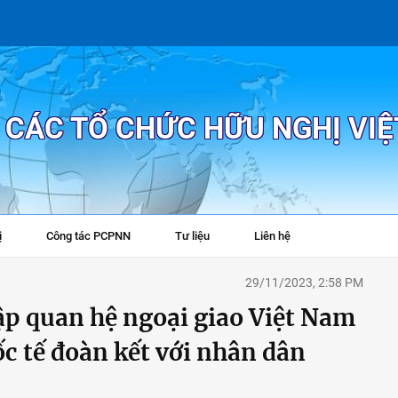
P CÁC TỔ CHỨC HỮU NGHỊ VI
ị
Công tác PCPNN
Tư liệu
Liên hệ
+
29/11/2023, 2:58 PM
ập quan hệ ngoại giao Việt Nam
ốc tế đoàn kết với nhân dân