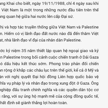
ang Khai cho biết, ngày 19/11/1988, chỉ 4 ngày sau khi
, Việt Nam là một trong những nước đầu tiên trên thế
ng quan hệ giữa hai nước lên cấp Đại sứ.
ị và hợp tác truyền thống giữa Việt Nam và Palestine
n. Hiếm có vị lãnh đạo đất nước nào đã đến thăm Việt
, nhà lãnh đạo vĩ đại của nhân dân Palestine.
ớc kỷ niệm 35 năm thiết lập quan hệ ngoại giao và kỷ
 Palestine trong bối cảnh cuộc chiến tranh ở Dải Gaza
 dấu hiệu kết thúc sớm. Phong trào phản đối chiến
n rộng ở khắp các châu lục trên thế giới, kể cả ở Mỹ và
ận với nghị quyết Đại hội đồng Liên hợp quốc bảo vệ
hĩa vụ pháp lý và nhân đạo trong xung đột ở Gaza. Ông
ghiệp đấu tranh chính nghĩa và các quyền dân tộc cơ
g rằng, với sự ủng hộ mạnh mẽ của cộng đồng quốc tế,
hất định sẽ giành thắng lợi hoàn toàn.