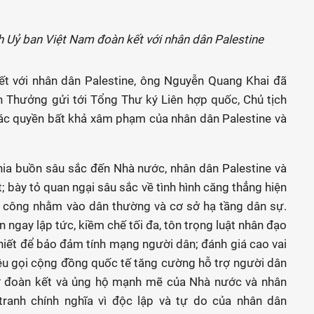
h Uỷ ban Việt Nam đoàn kết với nhân dân Palestine
ết với nhân dân Palestine, ông Nguyễn Quang Khai đã
 Thưởng gửi tới Tổng Thư ký Liên hợp quốc, Chủ tịch
các quyền bất khả xâm phạm của nhân dân Palestine và
hia buồn sâu sắc đến Nhà nước, nhân dân Palestine và
; bày tỏ quan ngại sâu sắc về tình hình căng thẳng hiện
n công nhằm vào dân thường và cơ sở hạ tầng dân sự.
 ngay lập tức, kiềm chế tối đa, tôn trọng luật nhân đạo
hiết để bảo đảm tính mạng người dân; đánh giá cao vai
êu gọi cộng đồng quốc tế tăng cường hỗ trợ người dân
sự đoàn kết và ủng hộ mạnh mẽ của Nhà nước và nhân
ranh chính nghĩa vì độc lập và tự do của nhân dân