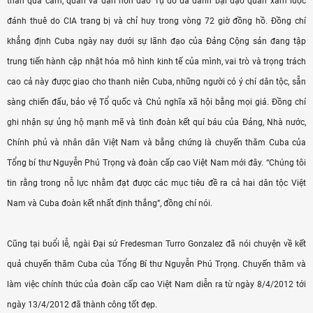
thần quả cảm, quân và dân hòn đảo Tự do đã đánh bại đạo quân xâm lược
đánh thuê do CIA trang bị và chỉ huy trong vòng 72 giờ đồng hồ. Đồng chí
khẳng định Cuba ngày nay dưới sự lãnh đạo của Đảng Cộng sản đang tập
trung tiến hành cập nhật hóa mô hình kinh tế của mình, vai trò và trọng trách
cao cả này được giao cho thanh niên Cuba, những người có ý chí dân tộc, sẵn
sàng chiến đấu, bảo vệ Tổ quốc và Chủ nghĩa xã hội bằng mọi giá. Đồng chí
ghi nhận sự ủng hộ mạnh mẽ và tình đoàn kết quí báu của Đảng, Nhà nước,
Chính phủ và nhân dân Việt Nam và bằng chứng là chuyến thăm Cuba của
Tổng bí thư Nguyễn Phú Trọng và đoàn cấp cao Việt Nam mới đây. “Chúng tôi
tin rằng trong nỗ lực nhằm đạt được các mục tiêu đề ra cả hai dân tộc Việt
Nam và Cuba đoàn kết nhất định thắng”, đồng chí nói.
Cũng tại buổi lễ, ngài Đại sứ Fredesman Turro Gonzalez đã nói chuyện về kết
quả chuyến thăm Cuba của Tổng Bí thư Nguyễn Phú Trọng. Chuyến thăm và
làm việc chính thức của đoàn cấp cao Việt Nam diễn ra từ ngày 8/4/2012 tới
ngày 13/4/2012 đã thành công tốt đẹp.