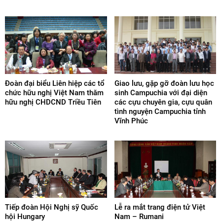
Đoàn đại biểu Liên hiệp các tổ
Giao lưu, gặp gỡ đoàn lưu học
chức hữu nghị Việt Nam thăm
sinh Campuchia với đại diện
hữu nghị CHDCND Triều Tiên
các cựu chuyên gia, cựu quân
tình nguyện Campuchia tỉnh
Vĩnh Phúc
Tiếp đoàn Hội Nghị sỹ Quốc
Lễ ra mắt trang điện tử Việt
hội Hungary
Nam – Rumani