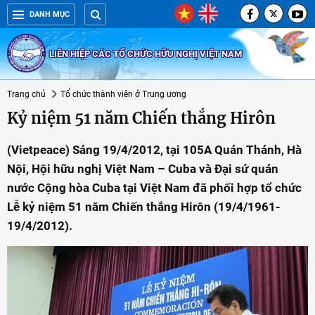
DANH MỤC
LIÊN HIỆP CÁC TỔ CHỨC HỮU NGHỊ VIỆT NAM
Trang chủ
Tổ chức thành viên ở Trung ương
Kỷ niệm 51 năm Chiến thắng Hirôn
(Vietpeace) Sáng 19/4/2012, tại 105A Quán Thánh, Hà
Nội, Hội hữu nghị Việt Nam – Cuba và Đại sứ quán
nước Cộng hòa Cuba tại Việt Nam đã phối hợp tổ chức
Lễ kỷ niệm 51 năm Chiến thắng Hirôn (19/4/1961-
19/4/2012).