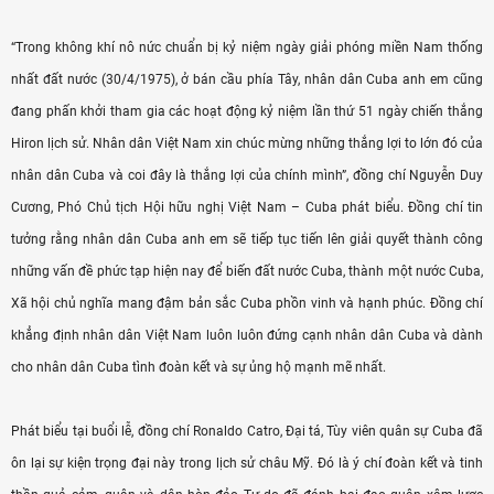
“Trong không khí nô nức chuẩn bị kỷ niệm ngày giải phóng miền Nam thống
nhất đất nước (30/4/1975), ở bán cầu phía Tây, nhân dân Cuba anh em cũng
đang phấn khởi tham gia các hoạt động kỷ niệm lần thứ 51 ngày chiến thắng
Hiron lịch sử. Nhân dân Việt Nam xin chúc mừng những thắng lợi to lớn đó của
nhân dân Cuba và coi đây là thắng lợi của chính mình”, đồng chí Nguyễn Duy
Cương, Phó Chủ tịch Hội hữu nghị Việt Nam – Cuba phát biểu. Đồng chí tin
tưởng rằng nhân dân Cuba anh em sẽ tiếp tục tiến lên giải quyết thành công
những vấn đề phức tạp hiện nay để biến đất nước Cuba, thành một nước Cuba,
Xã hội chủ nghĩa mang đậm bản sắc Cuba phồn vinh và hạnh phúc. Đồng chí
khẳng định nhân dân Việt Nam luôn luôn đứng cạnh nhân dân Cuba và dành
cho nhân dân Cuba tình đoàn kết và sự ủng hộ mạnh mẽ nhất.
Phát biểu tại buổi lễ, đồng chí Ronaldo Catro, Đại tá, Tùy viên quân sự Cuba đã
ôn lại sự kiện trọng đại này trong lịch sử châu Mỹ. Đó là ý chí đoàn kết và tinh