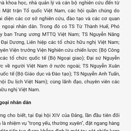
à khoa học, nhà quản lý và cán bộ nghiên cứu đến từ
g Mặt trận Tổ quốc Việt Nam, các hội quần chúng do
i diện các cơ sở nghiên cứu, đào tạo và các cơ quan
ối ngoại nhân dân. Trong đó có TS Từ Thành Huế, Phó
 Ủy ban Trung ương MTTQ Việt Nam; TS Nguyễn Năng
Đại Dương, Liên hiệp các tổ chức hữu nghị Việt Nam;
yên Viện trưởng Viện Nghiên cứu chiến lược (Bộ Công
 các tổ chức quốc tế (Bộ Ngoại giao); Đại sứ Nguyễn
ớc về người Việt Nam ở nước ngoài; TS Nguyễn Xuân
uốc tế (Bộ Giáo dục và Đào tạo); TS Nguyễn Anh Tuấn,
hội Du lịch Việt Nam); cùng lãnh đạo, chuyên viên các
 hữu nghị Việt Nam.
ngoại nhân dân
 cho biết, tại Đại hội XIV của Đảng, lần đầu tiên đối
 là nhiệm vụ "trọng yếu, thường xuyên", đặt ngang hàng