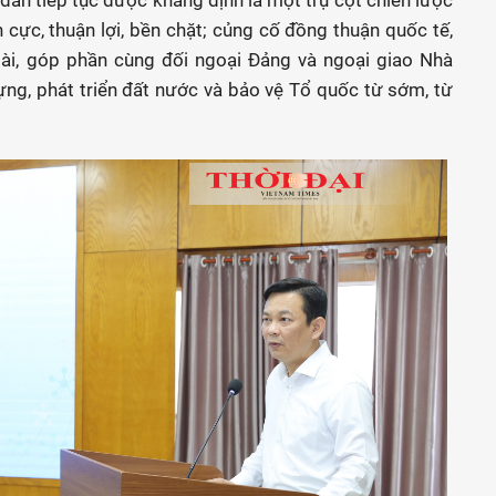
 dân tiếp tục được khẳng định là một trụ cột chiến lược
h cực, thuận lợi, bền chặt; củng cố đồng thuận quốc tế,
oài, góp phần cùng đối ngoại Đảng và ngoại giao Nhà
ng, phát triển đất nước và bảo vệ Tổ quốc từ sớm, từ