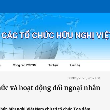
P CÁC TỔ CHỨC HỮU NGHỊ VI
ị
Công tác PCPNN
Tư liệu
Liên hệ
+
30/05/2026, 4:59 PM
hức và hoạt động đối ngoại nhân
 chức hữu nghị Việt Nam chủ trì tổ chức Tọa đàm