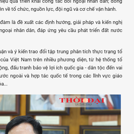
hiệu quả triển khai công tác đối ngoại nhân dân; đồng
n về tổ chức, nguồn lực, đội ngũ và cơ chế vận hành.
đàm là đề xuất các định hướng, giải pháp và kiến nghị
ngoại nhân dân, đáp ứng yêu cầu phát triển đất nước
n và ý kiến trao đổi tập trung phân tích thực trạng tổ
của Việt Nam trên nhiều phương diện, từ hệ thống tổ
ng, đấu tranh bảo vệ lợi ích quốc gia - dân tộc đến vai
ớc ngoài và hợp tác quốc tế trong các lĩnh vực giáo
a...