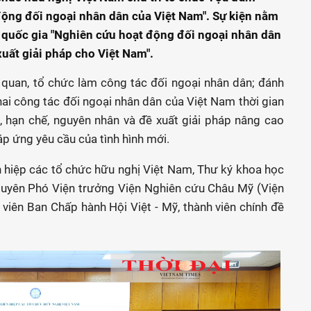
động đối ngoại nhân dân của Việt Nam". Sự kiện nằm
 quốc gia "Nghiên cứu hoạt động đối ngoại nhân dân
xuất giải pháp cho Việt Nam".
quan, tổ chức làm công tác đối ngoại nhân dân; đánh
khai công tác đối ngoại nhân dân của Việt Nam thời gian
, hạn chế, nguyên nhân và đề xuất giải pháp nâng cao
áp ứng yêu cầu của tình hình mới.
 hiệp các tổ chức hữu nghị Việt Nam, Thư ký khoa học
nguyên Phó Viện trưởng Viện Nghiên cứu Châu Mỹ (Viện
viên Ban Chấp hành Hội Việt - Mỹ, thành viên chính đề