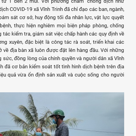
e từ 1 đến 2 mũi. Với phương châm "chống dịch như
ịch COVID-19 xã Vĩnh Trinh đã chỉ đạo các ban, ngành,
bám sát cơ sở, huy động tối đa nhân lực, vật lực quyết
h bệnh, thực hiện nghiêm mọi biện pháp phòng, chống
tác kiểm tra, giám sát việc chấp hành các quy định về
g xuyên, đặc biệt là công tác rà soát, triển khai các
ở về địa bàn xã luôn được đặt lên hàng đầu. Với những
ng sức, đồng lòng của chính quyền và người dân xã Vĩnh
inh đã cơ bản kiểm soát tốt tình hình dịch bệnh trên địa
iệu quả vừa ổn định sản xuất và cuộc sống cho người