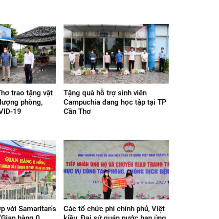
Thơ trao tặng vật
Tặng quà hỗ trợ sinh viên
 lượng phòng,
Campuchia đang học tập tại TP
VID-19
Cần Thơ
 với Samaritan's
Các tổ chức phi chính phủ, Việt
"Gian hàng 0
kiều, Đại sứ quán nước bạn ủng