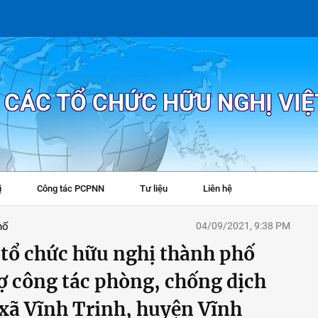
P CÁC TỔ CHỨC HỮU NGHỊ VI
ị
Công tác PCPNN
Tư liệu
Liên hệ
+
hố
04/09/2021, 9:38 PM
 tổ chức hữu nghị thành phố
rợ công tác phòng, chống dịch
xã Vĩnh Trinh, huyện Vĩnh