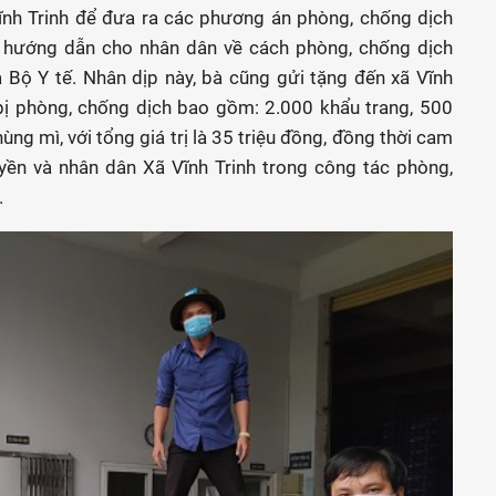
ĩnh Trinh để đưa ra các phương án phòng, chống dịch
ục hướng dẫn cho nhân dân về cách phòng, chống dịch
 Bộ Y tế. Nhân dịp này, bà cũng gửi tặng đến xã Vĩnh
 bị phòng, chống dịch bao gồm: 2.000 khẩu trang, 500
ng mì, với tổng giá trị là 35 triệu đồng, đồng thời cam
uyền và nhân dân Xã Vĩnh Trinh trong công tác phòng,
.