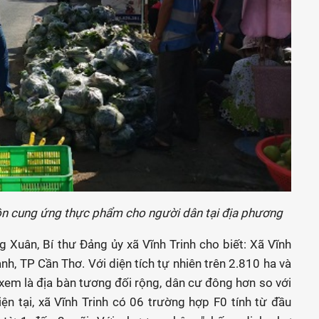
ồn cung ứng thực phẩm cho người dân tại địa phương
 Xuân, Bí thư Đảng ủy xã Vĩnh Trinh cho biết: Xã Vĩnh
nh, TP Cần Thơ. Với diện tích tự nhiên trên 2.810 ha và
xem là địa bàn tương đối rộng, dân cư đông hơn so với
ện tại, xã Vĩnh Trinh có 06 trường hợp F0 tính từ đầu