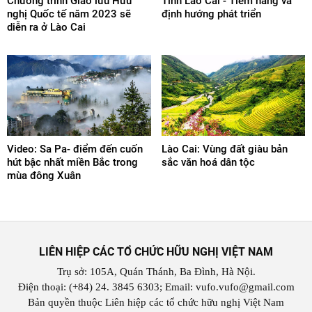
Chương trình Giao lưu Hữu
Tỉnh Lào Cai - Tiềm năng và
nghị Quốc tế năm 2023 sẽ
định hướng phát triển
diễn ra ở Lào Cai
Video: Sa Pa- điểm đến cuốn
Lào Cai: Vùng đất giàu bản
hút bậc nhất miền Bắc trong
sắc văn hoá dân tộc
mùa đông Xuân
LIÊN HIỆP CÁC TỔ CHỨC HỮU NGHỊ VIỆT NAM
Trụ sở: 105A, Quán Thánh, Ba Đình, Hà Nội.
Điện thoại: (+84) 24. 3845 6303; Email: vufo.vufo@gmail.com
Bản quyền thuộc Liên hiệp các tổ chức hữu nghị Việt Nam