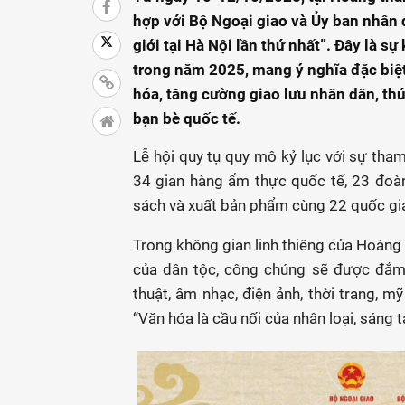
hợp với Bộ Ngoại giao và Ủy ban nhân 
giới tại Hà Nội lần thứ nhất”. Đây là s
trong năm 2025, mang ý nghĩa đặc biệt 
hóa, tăng cường giao lưu nhân dân, thú
bạn bè quốc tế.
Lễ hội quy tụ quy mô kỷ lục với sự tha
34 gian hàng ẩm thực quốc tế, 23 đoàn 
sách và xuất bản phẩm cùng 22 quốc gia
Trong không gian linh thiêng của Hoàng
của dân tộc, công chúng sẽ được đắm 
thuật, âm nhạc, điện ảnh, thời trang, m
“Văn hóa là cầu nối của nhân loại, sáng 