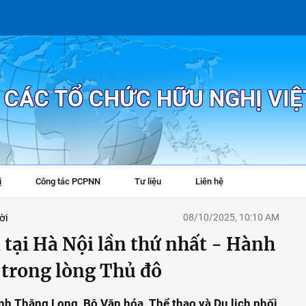
P CÁC TỔ CHỨC HỮU NGHỊ VI
ị
Công tác PCPNN
Tư liệu
Liên hệ
+
ời
08/10/2025, 10:10 AM
 tại Hà Nội lần thứ nhất - Hành
 trong lòng Thủ đô
h Thăng Long, Bộ Văn hóa, Thể thao và Du lịch phối