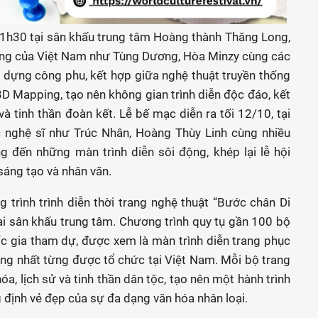
 21h30 tại sân khấu trung tâm Hoàng thành Thăng Long,
tiếng của Việt Nam như Tùng Dương, Hòa Minzy cùng các
 dựng công phu, kết hợp giữa nghệ thuật truyền thống
 3D Mapping, tạo nên không gian trình diễn độc đáo, kết
 tinh thần đoàn kết. Lễ bế mạc diễn ra tối 12/10, tại
 nghệ sĩ như Trúc Nhân, Hoàng Thùy Linh cùng nhiều
 đến những màn trình diễn sôi động, khép lại lễ hội
sáng tạo và nhân văn.
 trình trình diễn thời trang nghệ thuật “Bước chân Di
tại sân khấu trung tâm. Chương trình quy tụ gần 100 bộ
c gia tham dự, được xem là màn trình diễn trang phục
ng nhất từng được tổ chức tại Việt Nam. Mỗi bộ trang
, lịch sử và tinh thần dân tộc, tạo nên một hành trình
g định vẻ đẹp của sự đa dạng văn hóa nhân loại.