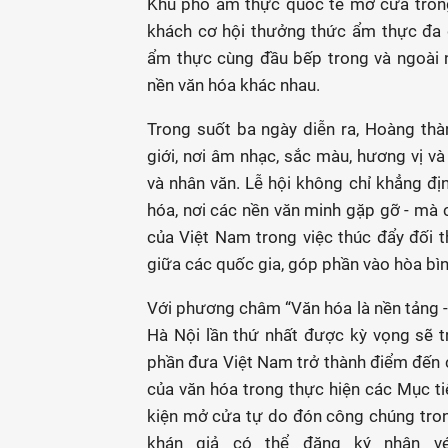
Khu phố ẩm thực quốc tế mở cửa trong
khách cơ hội thưởng thức ẩm thực đa 
ẩm thực cùng đầu bếp trong và ngoài 
nền văn hóa khác nhau.
Trong suốt ba ngày diễn ra, Hoàng thà
giới, nơi âm nhạc, sắc màu, hương vị v
và nhân văn. Lễ hội không chỉ khẳng đị
hóa, nơi các nền văn minh gặp gỡ - mà c
của Việt Nam trong việc thúc đẩy đối th
giữa các quốc gia, góp phần vào hòa bìn
Với phương châm “Văn hóa là nền tảng - 
Hà Nội lần thứ nhất được kỳ vọng sẽ 
phần đưa Việt Nam trở thành điểm đến củ
của văn hóa trong thực hiện các Mục t
kiện mở cửa tự do đón công chúng tron
khán giả có thể đăng ký nhận vé