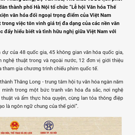
dân thành phố Hà Nội tổ chức “Lễ hội Văn hóa Thế
ự kiện văn hóa đối ngoại trọng điểm của Việt Nam
trong việc tôn vinh giá trị đa dạng của các nền văn
c đẩy hiểu biết và tình hữu nghị giữa Việt Nam với
m dự của 48 quốc gia, 45 không gian văn hóa quốc gia,
nghệ thuật trong và ngoài nước, 12 đơn vị giới thiệu
 tham gia chương trình chiếu phim quốc tế.
 thành Thăng Long - trung tâm hội tụ văn hóa ngàn năm
mình trong một bức tranh văn hóa đa sắc, nơi nghệ
ỹ thuật và ẩm thực hòa quyện, cùng lan tỏa thông điệp
tạo là ngôn ngữ chung của thế giới”.