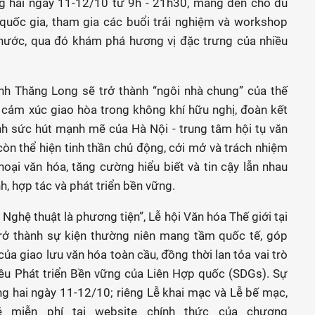
 hai ngày 11-12/10 từ 9h - 21h30, mang đến cho du
quốc gia, tham gia các buổi trải nghiệm và workshop
nước, qua đó khám phá hương vị đặc trưng của nhiều
nh Thăng Long sẽ trở thành “ngôi nhà chung” của thế
à cảm xúc giao hòa trong không khí hữu nghị, đoàn kết
nh sức hút mạnh mẽ của Hà Nội - trung tâm hội tụ văn
òn thể hiện tinh thần chủ động, cởi mở và trách nhiệm
oại văn hóa, tăng cường hiểu biết và tin cậy lẫn nhau
h, hợp tác và phát triển bền vững.
Nghệ thuật là phương tiện”, Lễ hội Văn hóa Thế giới tại
trở thành sự kiện thường niên mang tầm quốc tế, góp
a giao lưu văn hóa toàn cầu, đồng thời lan tỏa vai trò
iêu Phát triển Bền vững của Liên Hợp quốc (SDGs). Sự
g hai ngày 11-12/10; riêng Lễ khai mạc và Lễ bế mạc,
 miễn phí tại website chính thức của chương