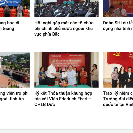
ờng học di
Hội nghị gặp mặt các tổ chức
Đoàn SHI dự lễ
n Giang
phi chính phủ nước ngoài khu
dựng nhà tình 
vực phía Bắc
ng viện trợ phi
Ký kết Thỏa thuận khung hợp
Trao Kỷ niệm 
goài tỉnh An
tác với Viện Friedrich Ebert –
Trưởng đại diệ
CHLB Đức
quốc tế tại Vi