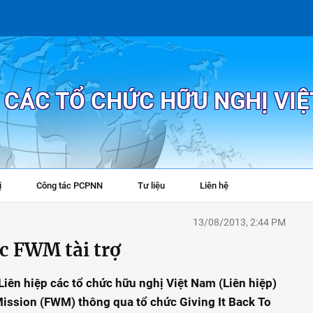
P CÁC TỔ CHỨC HỮU NGHỊ VI
ị
Công tác PCPNN
Tư liệu
Liên hệ
+
13/08/2013, 2:44 PM
ức FWM tài trợ
 Liên hiệp các tổ chức hữu nghị Việt Nam (Liên hiệp)
Mission (FWM) thông qua tổ chức Giving It Back To