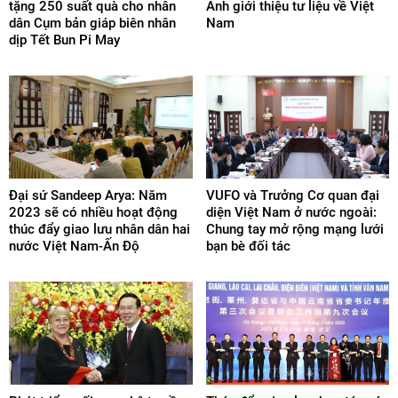
tặng 250 suất quà cho nhân
Anh giới thiệu tư liệu về Việt
dân Cụm bản giáp biên nhân
Nam
dịp Tết Bun Pi May
Đại sứ Sandeep Arya: Năm
VUFO và Trưởng Cơ quan đại
2023 sẽ có nhiều hoạt động
diện Việt Nam ở nước ngoài:
thúc đẩy giao lưu nhân dân hai
Chung tay mở rộng mạng lưới
nước Việt Nam-Ấn Độ
bạn bè đối tác