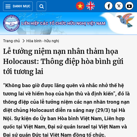
DANH MỤC
LIÊN HIỆP CÁC TỔ CHỨC HỮU NGHỊ VIỆT NAM
Trang chủ
Hòa bình - hữu nghị
Lễ tưởng niệm nạn nhân thảm họa
Holocaust: Thông điệp hòa bình gửi
tới tương lai
“Không bao giờ được lãng quên và nhắc nhở thế hệ
tương lai về hiểm hoạ của hận thù và định kiến”, đó là
thông điệp của lễ tưởng niệm các nạn nhân trong nạn
diệt chủng Holocaust diễn ra sáng nay (29/3) tại Hà
Nội. Sự kiện do Ủy ban Hòa bình Việt Nam, Liên hợp
quốc tại Việt Nam, Đại sứ quán Israel tại Việt Nam và
Đại sứ quán Đức tại Việt Nam đồng tổ chức.