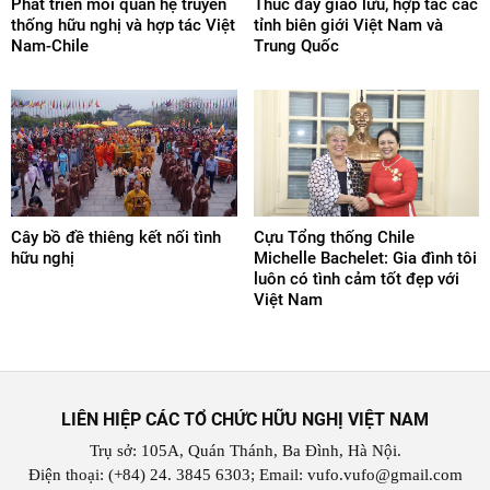
Phát triển mối quan hệ truyền
Thúc đẩy giao lưu, hợp tác các
thống hữu nghị và hợp tác Việt
tỉnh biên giới Việt Nam và
Nam-Chile
Trung Quốc
Cây bồ đề thiêng kết nối tình
Cựu Tổng thống Chile
hữu nghị
Michelle Bachelet: Gia đình tôi
luôn có tình cảm tốt đẹp với
Việt Nam
LIÊN HIỆP CÁC TỔ CHỨC HỮU NGHỊ VIỆT NAM
Trụ sở: 105A, Quán Thánh, Ba Đình, Hà Nội.
Điện thoại: (+84) 24. 3845 6303; Email: vufo.vufo@gmail.com