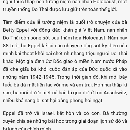
nghi thức thắp nến tưởng niệm nạn nhân Holocaust, một
truyền thống Do Thái được lưu giữ trên toàn thế giới.
Tâm điểm của lễ tưởng niệm là buổi trò chuyện của bà
Betty Eppel với đông đảo khán giả Việt Nam, nạn nhân
Do Thái còn sống sót sau thảm họa Holocaust. Năm nay
88 tuổi, bà Eppel kể lại câu chuyện sống sót kỳ diệu của
mình khi thoát khỏi cái chết như hàng triệu người Do Thái
khác. Một gia đình Cơ Đốc giáo ở miền Nam nước Pháp
đã che giấu bà khỏi cuộc đàn áp của Đức quốc xã vào
những năm 1942-1945. Trong thời gian đó, khi mới bảy
tuổi, bà đã mất liên lạc với mẹ và em trai. Hơn hai thập kỉ
sau, bà mới được biết cả hai đã qua đời ở trại Auschwitz,
nhiều khả năng bị sát hại bằng phòng hơi ngạt.
Eppel đã trở về Israel, kết hôn và có con. Bà thường
xuyên chia sẻ những bài học trong giai đoạn lịch sử đó và
bi kịch của chính mình.