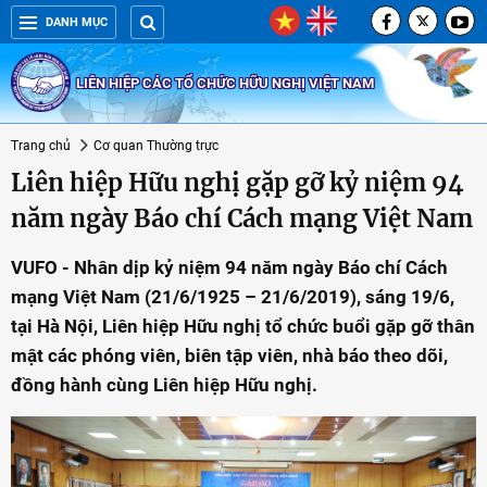
DANH MỤC
LIÊN HIỆP CÁC TỔ CHỨC HỮU NGHỊ VIỆT NAM
Trang chủ
Cơ quan Thường trực
Liên hiệp Hữu nghị gặp gỡ kỷ niệm 94
năm ngày Báo chí Cách mạng Việt Nam
VUFO - Nhân dịp kỷ niệm 94 năm ngày Báo chí Cách
mạng Việt Nam (21/6/1925 – 21/6/2019), sáng 19/6,
tại Hà Nội, Liên hiệp Hữu nghị tổ chức buổi gặp gỡ thân
mật các phóng viên, biên tập viên, nhà báo theo dõi,
đồng hành cùng Liên hiệp Hữu nghị.