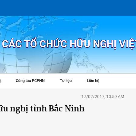
P CÁC TỔ CHỨC HỮU NGHỊ VI
ị
Công tác PCPNN
Tư liệu
Liên hệ
+
17/02/2017, 10:59 AM
hữu nghị tỉnh Bắc Ninh