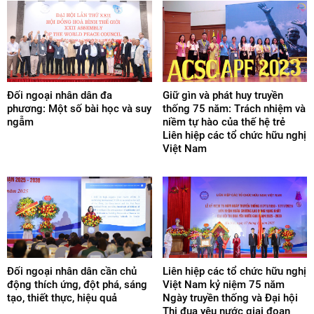
Đối ngoại nhân dân đa
Giữ gìn và phát huy truyền
phương: Một số bài học và suy
thống 75 năm: Trách nhiệm và
ngẫm
niềm tự hào của thế hệ trẻ
Liên hiệp các tổ chức hữu nghị
Việt Nam
Đối ngoại nhân dân cần chủ
Liên hiệp các tổ chức hữu nghị
động thích ứng, đột phá, sáng
Việt Nam kỷ niệm 75 năm
tạo, thiết thực, hiệu quả
Ngày truyền thống và Đại hội
Thi đua yêu nước giai đoạn