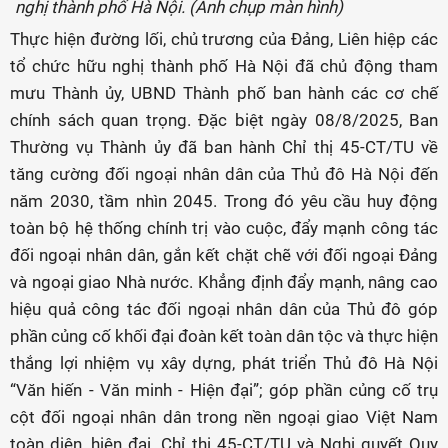
nghị thành phố Hà Nội. (Ảnh chụp màn hình)
Thực hiện đường lối, chủ trương của Đảng, Liên hiệp các
tổ chức hữu nghị thành phố Hà Nội đã chủ động tham
mưu Thành ủy, UBND Thành phố ban hành các cơ chế
chính sách quan trọng. Đặc biệt ngày 08/8/2025, Ban
Thường vụ Thành ủy đã ban hành Chỉ thị 45-CT/TU về
tăng cường đối ngoại nhân dân của Thủ đô Hà Nội đến
năm 2030, tầm nhìn 2045. Trong đó yêu cầu huy động
toàn bộ hệ thống chính trị vào cuộc, đẩy mạnh công tác
đối ngoại nhân dân, gắn kết chặt chẽ với đối ngoại Đảng
và ngoại giao Nhà nước. Khẳng định đẩy mạnh, nâng cao
hiệu quả công tác đối ngoại nhân dân của Thủ đô góp
phần củng cố khối đại đoàn kết toàn dân tộc và thực hiện
thắng lợi nhiệm vụ xây dựng, phát triển Thủ đô Hà Nội
“Văn hiến - Văn minh - Hiện đại”; góp phần củng cố trụ
cột đối ngoại nhân dân trong nền ngoại giao Việt Nam
toàn diện, hiện đại. Chỉ thị 45-CT/TU và Nghị quyết Quy