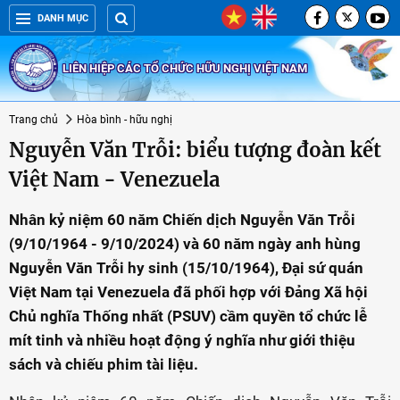
DANH MỤC
LIÊN HIỆP CÁC TỔ CHỨC HỮU NGHỊ VIỆT NAM
Trang chủ
Hòa bình - hữu nghị
Nguyễn Văn Trỗi: biểu tượng đoàn kết
Việt Nam - Venezuela
Nhân kỷ niệm 60 năm Chiến dịch Nguyễn Văn Trỗi
(9/10/1964 - 9/10/2024) và 60 năm ngày anh hùng
Nguyễn Văn Trỗi hy sinh (15/10/1964), Đại sứ quán
Việt Nam tại Venezuela đã phối hợp với Đảng Xã hội
Chủ nghĩa Thống nhất (PSUV) cầm quyền tổ chức lễ
mít tinh và nhiều hoạt động ý nghĩa như giới thiệu
sách và chiếu phim tài liệu.