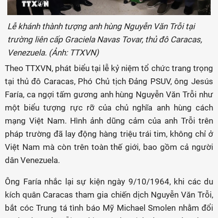
Lễ khánh thành tượng anh hùng Nguyễn Văn Trỗi tại
trường liên cấp Graciela Navas Tovar, thủ đô Caracas,
Venezuela. (Ảnh: TTXVN)
Theo TTXVN, phát biểu tại lễ kỷ niệm tổ chức trang trọng
tại thủ đô Caracas, Phó Chủ tịch Đảng PSUV, ông Jesús
Faría, ca ngợi tấm gương anh hùng Nguyễn Văn Trỗi như
một biểu tượng rực rỡ của chủ nghĩa anh hùng cách
mạng Việt Nam. Hình ảnh dũng cảm của anh Trỗi trên
pháp trường đã lay động hàng triệu trái tim, không chỉ ở
Việt Nam mà còn trên toàn thế giới, bao gồm cả người
dân Venezuela.
Ông Faría nhắc lại sự kiện ngày 9/10/1964, khi các du
kích quân Caracas tham gia chiến dịch Nguyễn Văn Trỗi,
bắt cóc Trung tá tình báo Mỹ Michael Smolen nhằm đổi