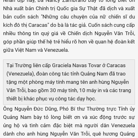
Nhân dịp này, bà Nancy Zambrano bày tỏ lòng biết ơn
Nhà xuất bản Chính trị Quốc gia Sự Thật đã dịch và xuất
bản cuốn sách "Những câu chuyện của nữ chiến sĩ du
kích đô thị Caracas" do bà là tác giả. Cuốn sách cung cấp
nhiều thông tin quý giá về Chiến dịch Nguyễn Văn Trỗi,
góp phần giúp thế hệ trẻ hiểu rõ hơn về quan hệ đoàn kết
giữa Việt Nam và Venezuela.
Tại Trường liên cấp Graciela Navas Tovar ở Caracas
(Venezuela), đoàn công tác tỉnh Quảng Nam đã trao
tặng một phòng máy tính mang tên anh hùng Nguyễn
Văn Trỗi, bao gồm 30 máy tính, 10 máy in và các trang
thiết bị khác phục vụ công tác dạy học.
Ông Nguyễn Đức Dũng, Phó Bí thư Thường trực Tỉnh ủy
Quảng Nam bày tỏ lòng biết ơn và xúc động trước sự
ủng hộ và tình cảm đặc biệt mà người dân Venezuela
dành cho anh hùng Nguyễn Văn Trỗi, quê hương Quảng