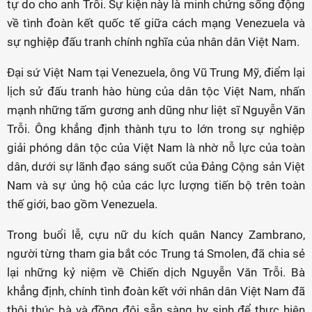
tự do cho anh Trỗi. Sự kiện này là minh chứng sống động
về tình đoàn kết quốc tế giữa cách mạng Venezuela và
sự nghiệp đấu tranh chính nghĩa của nhân dân Việt Nam.
Đại sứ Việt Nam tại Venezuela, ông Vũ Trung Mỹ, điểm lại
lịch sử đấu tranh hào hùng của dân tộc Việt Nam, nhấn
mạnh những tấm gương anh dũng như liệt sĩ Nguyễn Văn
Trỗi. Ông khẳng định thành tựu to lớn trong sự nghiệp
giải phóng dân tộc của Việt Nam là nhờ nỗ lực của toàn
dân, dưới sự lãnh đạo sáng suốt của Đảng Cộng sản Việt
Nam và sự ủng hộ của các lực lượng tiến bộ trên toàn
thế giới, bao gồm Venezuela.
Trong buổi lễ, cựu nữ du kích quân Nancy Zambrano,
người từng tham gia bắt cóc Trung tá Smolen, đã chia sẻ
lại những kỷ niệm về Chiến dịch Nguyễn Văn Trỗi. Bà
khẳng định, chính tình đoàn kết với nhân dân Việt Nam đã
thôi thúc bà và đồng đội sẵn sàng hy sinh để thực hiện