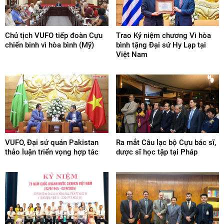
Chủ tịch VUFO tiếp đoàn Cựu
Trao Kỷ niệm chương Vì hòa
chiến binh vì hòa bình (Mỹ)
bình tặng Đại sứ Hy Lạp tại
Việt Nam
VUFO, Đại sứ quán Pakistan
Ra mắt Câu lạc bộ Cựu bác sĩ,
thảo luận triển vọng hợp tác
dược sĩ học tập tại Pháp