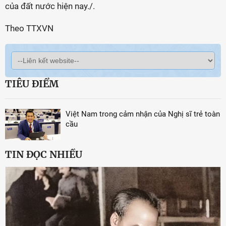
của đất nước hiện nay./.
Theo TTXVN
TIÊU ĐIỂM
Việt Nam trong cảm nhận của Nghị sĩ trẻ toàn
cầu
TIN ĐỌC NHIỀU