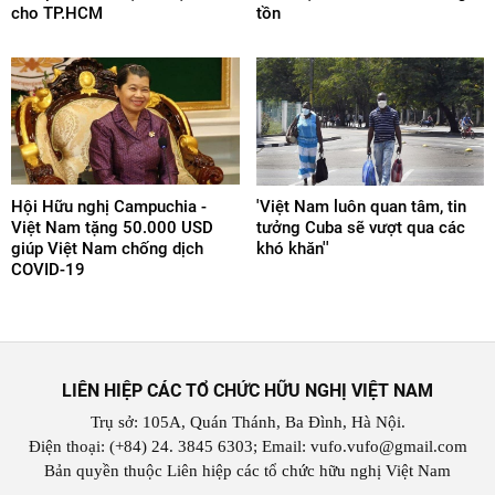
cho TP.HCM
tồn
Hội Hữu nghị Campuchia -
'Việt Nam luôn quan tâm, tin
Việt Nam tặng 50.000 USD
tưởng Cuba sẽ vượt qua các
giúp Việt Nam chống dịch
khó khăn''
COVID-19
LIÊN HIỆP CÁC TỔ CHỨC HỮU NGHỊ VIỆT NAM
Trụ sở: 105A, Quán Thánh, Ba Đình, Hà Nội.
Điện thoại: (+84) 24. 3845 6303; Email: vufo.vufo@gmail.com
Bản quyền thuộc Liên hiệp các tổ chức hữu nghị Việt Nam