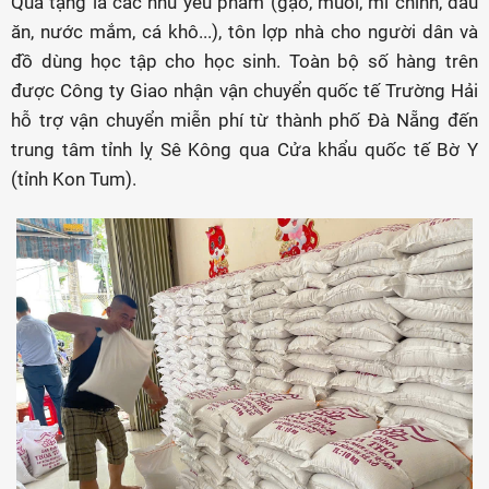
Quà tặng là các nhu yếu phẩm (gạo, muối, mì chính, dầu
ăn, nước mắm, cá khô...), tôn lợp nhà cho người dân và
đồ dùng học tập cho học sinh. Toàn bộ số hàng trên
được Công ty Giao nhận vận chuyển quốc tế Trường Hải
hỗ trợ vận chuyển miễn phí từ thành phố Đà Nẵng đến
trung tâm tỉnh lỵ Sê Kông qua Cửa khẩu quốc tế Bờ Y
(tỉnh Kon Tum).