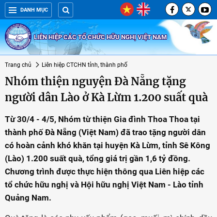
DANH MỤC
LIÊN HIỆP CÁC TỔ CHỨC HỮU NGHỊ VIỆT NAM
Trang chủ
Liên hiệp CTCHN tỉnh, thành phố
Nhóm thiện nguyện Đà Nẵng tặng
người dân Lào ở Kà Lừm 1.200 suất quà
Từ 30/4 - 4/5, Nhóm từ thiện Gia đình Thoa Thoa tại
thành phố Đà Nẵng (Việt Nam) đã trao tặng người dân
có hoàn cảnh khó khăn tại huyện Kà Lừm, tỉnh Sê Kông
(Lào) 1.200 suất quà, tổng giá trị gần 1,6 tỷ đồng.
Chương trình được thực hiện thông qua Liên hiệp các
tổ chức hữu nghị và Hội hữu nghị Việt Nam - Lào tỉnh
Quảng Nam.