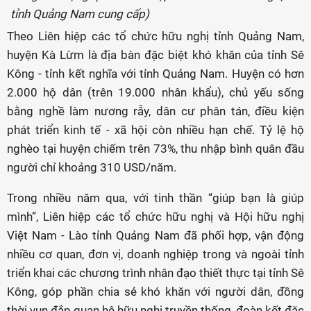
tỉnh Quảng Nam cung cấp)
Theo Liên hiệp các tổ chức hữu nghị tỉnh Quảng Nam,
huyện Kà Lừm là địa bàn đặc biệt khó khăn của tỉnh Sê
Kông - tỉnh kết nghĩa với tỉnh Quảng Nam. Huyện có hơn
2.000 hộ dân (trên 19.000 nhân khẩu), chủ yếu sống
bằng nghề làm nương rẫy, dân cư phân tán, điều kiện
phát triển kinh tế - xã hội còn nhiều hạn chế. Tỷ lệ hộ
nghèo tại huyện chiếm trên 73%, thu nhập bình quân đầu
người chỉ khoảng 310 USD/năm.
Trong nhiều năm qua, với tinh thần “giúp bạn là giúp
mình”, Liên hiệp các tổ chức hữu nghị và Hội hữu nghị
Việt Nam - Lào tỉnh Quảng Nam đã phối hợp, vận động
nhiều cơ quan, đơn vị, doanh nghiệp trong và ngoài tỉnh
triển khai các chương trình nhân đạo thiết thực tại tỉnh Sê
Kông, góp phần chia sẻ khó khăn với người dân, đồng
thời vun đắp quan hệ hữu nghị truyền thống, đoàn kết đặc