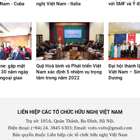
t Nam - Cuba
nghị Việt Nam - Italia
với SMF và Ý đị
ine: gặp mặt
Quỹ Hoà bình và Phát triển Việt
Đại hội thành l
m 30 năm ngày
Nam xác định 5 nhiệm vụ trọng
Việt Nam – Sin
 ngoại giao
tâm trong năm 2022
Dương
LIÊN HIỆP CÁC TỔ CHỨC HỮU NGHỊ VIỆT NAM
Trụ sở: 105A, Quán Thánh, Ba Đình, Hà Nội.
Điện thoại: (+84) 24. 3845 6303; Email: vufo.vufo@gmail.com
Bản quyền thuộc Liên hiệp các tổ chức hữu nghị Việt Nam