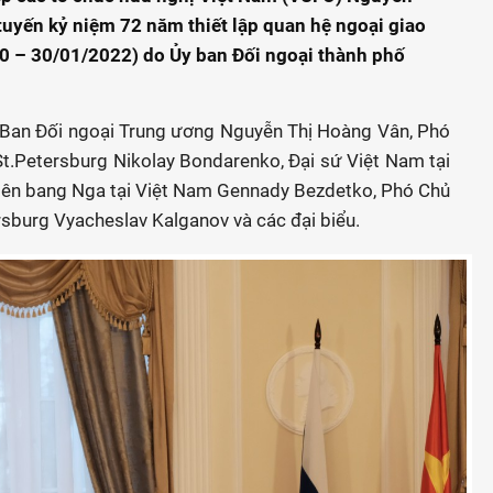
uyến kỷ niệm 72 năm thiết lập quan hệ ngoại giao
0 – 30/01/2022) do Ủy ban Đối ngoại thành phố
 Ban Đối ngoại Trung ương Nguyễn Thị Hoàng Vân, Phó
t.Petersburg Nikolay Bondarenko, Đại sứ Việt Nam tại
Liên bang Nga tại Việt Nam Gennady Bezdetko, Phó Chủ
rsburg Vyacheslav Kalganov và các đại biểu.