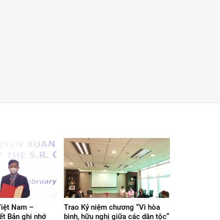
Việt Nam –
Trao Kỷ niệm chương “Vì hòa
ết Bản ghi nhớ
bình, hữu nghị giữa các dân tộc”