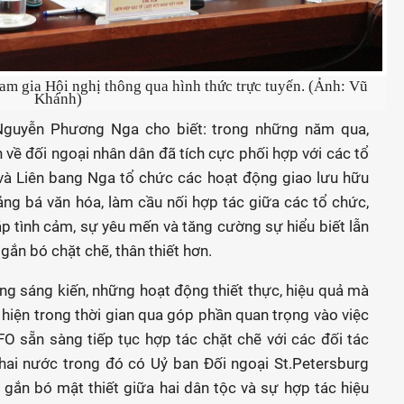
 gia Hội nghị thông qua hình thức trực tuyến. (Ảnh: Vũ
Khánh)
 Nguyễn Phương Nga cho biết: trong những năm qua,
h về đối ngoại nhân dân đã tích cực phối hợp với các tổ
và Liên bang Nga tổ chức các hoạt động giao lưu hữu
uảng bá văn hóa, làm cầu nối hợp tác giữa các tổ chức,
p tình cảm, sự yêu mến và tăng cường sự hiểu biết lẫn
gắn bó chặt chẽ, thân thiết hơn.
g sáng kiến, những hoạt động thiết thực, hiệu quả mà
hiện trong thời gian qua góp phần quan trọng vào việc
O sẵn sàng tiếp tục hợp tác chặt chẽ với các đối tác
hai nước trong đó có Uỷ ban Đối ngoại St.Petersburg
gắn bó mật thiết giữa hai dân tộc và sự hợp tác hiệu