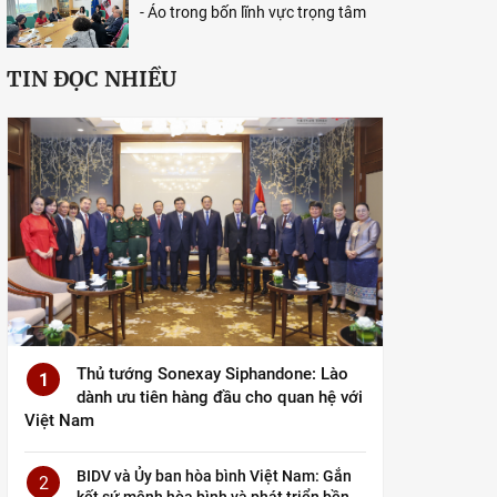
- Áo trong bốn lĩnh vực trọng tâm
TIN ĐỌC NHIỀU
Thủ tướng Sonexay Siphandone: Lào
1
dành ưu tiên hàng đầu cho quan hệ với
Việt Nam
BIDV và Ủy ban hòa bình Việt Nam: Gắn
2
kết sứ mệnh hòa bình và phát triển bền