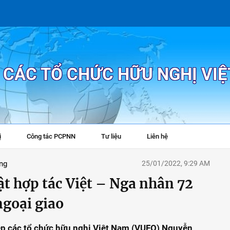
P CÁC TỔ CHỨC HỮU NGHỊ VI
ị
Công tác PCPNN
Tư liệu
Liên hệ
+
ng
25/01/2022, 9:29 AM
t hợp tác Việt – Nga nhân 72
ngoại giao
hiệp các tổ chức hữu nghị Việt Nam (VUFO) Nguyễn