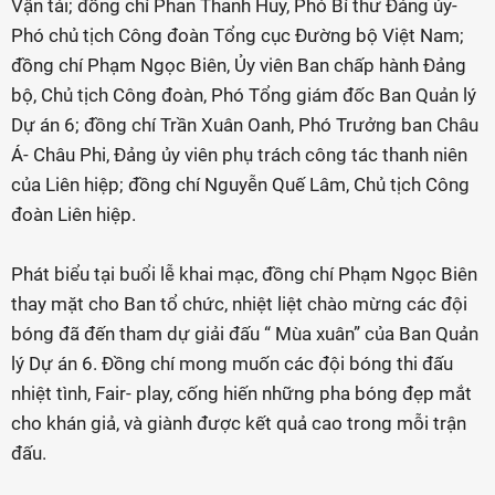
Vận tải; đồng chí Phan Thanh Huy, Phó Bí thư Đảng ủy-
Phó chủ tịch Công đoàn Tổng cục Đường bộ Việt Nam;
đồng chí Phạm Ngọc Biên, Ủy viên Ban chấp hành Đảng
bộ, Chủ tịch Công đoàn, Phó Tổng giám đốc Ban Quản lý
Dự án 6; đồng chí Trần Xuân Oanh, Phó Trưởng ban Châu
Á- Châu Phi, Đảng ủy viên phụ trách công tác thanh niên
của Liên hiệp; đồng chí Nguyễn Quế Lâm, Chủ tịch Công
đoàn Liên hiệp.
Phát biểu tại buổi lễ khai mạc, đồng chí Phạm Ngọc Biên
thay mặt cho Ban tổ chức, nhiệt liệt chào mừng các đội
bóng đã đến tham dự giải đấu “ Mùa xuân” của Ban Quản
lý Dự án 6. Đồng chí mong muốn các đội bóng thi đấu
nhiệt tình, Fair- play, cống hiến những pha bóng đẹp mắt
cho khán giả, và giành được kết quả cao trong mỗi trận
đấu.