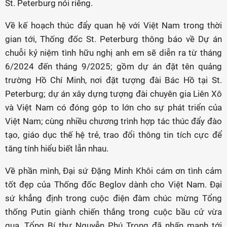
St. Peterburg nói riêng.
Về kế hoạch thúc đẩy quan hệ với Việt Nam trong thời
gian tới, Thống đốc St. Peterburg thông báo về Dự án
chuỗi kỷ niệm tình hữu nghị anh em sẽ diễn ra từ tháng
6/2024 đến tháng 9/2025; gồm dự án đặt tên quảng
trường Hồ Chí Minh, nơi đặt tượng đài Bác Hồ tại St.
Peterburg; dự án xây dựng tượng đài chuyên gia Liên Xô
và Việt Nam có đóng góp to lớn cho sự phát triển của
Việt Nam; cùng nhiều chương trình hợp tác thúc đẩy đào
tạo, giáo dục thế hệ trẻ, trao đổi thông tin tích cực để
tăng tính hiểu biết lẫn nhau.
Về phần mình, Đại sứ Đặng Minh Khôi cám ơn tình cảm
tốt đẹp của Thống đốc Beglov dành cho Việt Nam. Đại
sứ khẳng định trong cuộc điện đàm chúc mừng Tổng
thống Putin giành chiến thắng trong cuộc bầu cử vừa
qua, Tổng Bí thư Nguyễn Phú Trọng đã nhấn mạnh tới