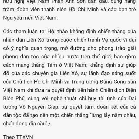
hữu nghị Việt Nam Phan Anh Sơn dẫn đầu, cùng hàng
trăm đoàn viên thanh niên Hồ Chí Minh và các bạn trẻ
Nga yêu mến Việt Nam.
Các tham luận tại Hội thảo khẳng định chiến thắng của
nhân dân Liên Xô trong cuộc chiến tranh Vệ quốc vĩ đại
có ý nghĩa quan trọng, mở đường cho phong trào giải
phóng dân tộc của nhiều nước trên thế giới, bao gồm
cách mạng tháng Tám ở Việt Nam; khẳng định sự giúp
đỡ của các chuyên gia Liên Xô, sự lãnh đạo sáng suốt
của Chủ tịch Hồ Chí Minh và Trung ương Đảng Cộng sản
Việt Nam khi đưa ra quyết định tiến hành Chiến dịch Điện
Biên Phủ, cùng với nghệ thuật chỉ huy tài tình của Đại
tướng Võ Nguyên Giáp, sự quyết tâm, đoàn kết của cả
dân tộc đã tạo nên một chiến thắng "lừng lẫy năm châu,
chấn động địa cầu"./.
Theo TTXVN