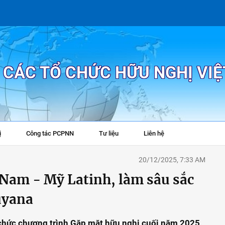
P CÁC TỔ CHỨC HỮU NGHỊ VI
ị
Công tác PCPNN
Tư liệu
Liên hệ
+
20/12/2025, 7:33 AM
 Nam - Mỹ Latinh, làm sâu sắc
Guyana
ổ chức chương trình Gặp mặt hữu nghị cuối năm 2025,