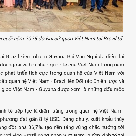
 cuối năm 2025 do Đại sứ quán Việt Nam tại Brazil tổ
tại Brazil kiêm nhiệm Guyana Bùi Văn Nghị đã điểm lại
 đối ngoại và hội nhập quốc tế của Việt Nam trong năm
 phát triển tích cực trong quan hệ của Việt Nam với
cấp quan hệ Việt Nam - Brazil lên Đối tác Chiến lược và
ại giao Việt Nam - Guyana được xem là những dấu mốc
inh tế tiếp tục là điểm sáng trong quan hệ Việt Nam -
 phương đạt gần 8 tỷ USD. Đáng chú ý, xuất khẩu thủy
ởng đột phá 36,7%, tạo nền tảng vững chắc hướng tới
với việc Brazil công nhận Việt Nam là nền kinh tế thị