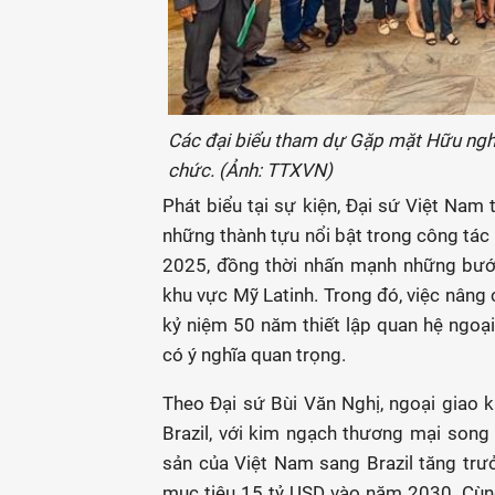
Các đại biểu tham dự Gặp mặt Hữu nghị
chức. (Ảnh: TTXVN)
Phát biểu tại sự kiện, Đại sứ Việt Nam 
những thành tựu nổi bật trong công tác
2025, đồng thời nhấn mạnh những bước
khu vực Mỹ Latinh. Trong đó, việc nâng 
kỷ niệm 50 năm thiết lập quan hệ ngo
có ý nghĩa quan trọng.
Theo Đại sứ Bùi Văn Nghị, ngoại giao k
Brazil, với kim ngạch thương mại song
sản của Việt Nam sang Brazil tăng trư
mục tiêu 15 tỷ USD vào năm 2030. Cùng 