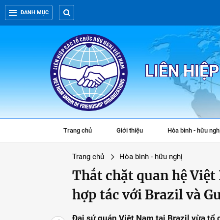
DANH MỤC
LIÊN HIỆ
Trang chủ
Giới thiệu
Hòa bình - hữu ngh
Trang chủ
Hòa bình - hữu nghị
Thắt chặt quan hệ Việt
hợp tác với Brazil và 
Đại sứ quán Việt Nam tại Brazil vừa t