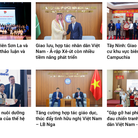
iên Sơn La và
Giao lưu, hợp tác nhân dân Việt
Tây Ninh: Giao
thảo luận và
Nam - Ả-rập Xê-út còn nhiều
cư khu vực biê
tiềm năng phát triển
Campuchia
c nuôi dưỡng
Tăng cường hợp tác giáo dục,
“Gặp gỡ hai phí
a của thế hệ
thúc đẩy tình hữu nghị Việt Nam
đau chiến tranh
– LB Nga
dân Việt Nam 