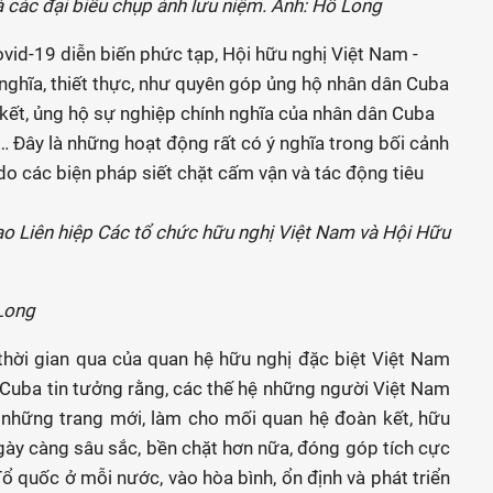
các đại biểu chụp ảnh lưu niệm. Ảnh: Hồ Long
ovid-19 diễn biến phức tạp, Hội hữu nghị Việt Nam -
 nghĩa, thiết thực, như quyên góp ủng hộ nhân dân Cuba
 kết, ủng hộ sự nghiệp chính nghĩa của nhân dân Cuba
 Đây là những hoạt động rất có ý nghĩa trong bối cảnh
o các biện pháp siết chặt cấm vận và tác động tiêu
 Long
thời gian qua của quan hệ hữu nghị đặc biệt Việt Nam
- Cuba tin tưởng rằng, các thế hệ những người Việt Nam
ếp những trang mới, làm cho mối quan hệ đoàn kết, hữu
gày càng sâu sắc, bền chặt hơn nữa, đóng góp tích cực
 quốc ở mỗi nước, vào hòa bình, ổn định và phát triển