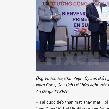
Ông Vũ Hải Hà, Chủ nhiệm Ủy ban Đối ng
Nam-Cuba, Chủ tịch Hội hữu nghị Việt
An Đăng/ TTXVN)
+ Tại cuộc tiếp thân mật, thay mặt Hội
Nam-Cuba Vũ Hải Hà đã trao cho Đại s