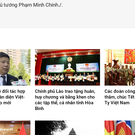
hủ tướng Phạm Minh Chính./.
 đối tác hợp
Chính phủ Lào trao tặng huân,
Các đoàn công
àn diện Việt-
huy chương và bằng khen cho
thăm, chúc Tế
ao mới
các tập thể, cá nhân tỉnh Hòa
Tỵ Việt Nam
Bình