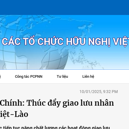
P CÁC TỔ CHỨC HỮU NGHỊ VI
ị
Công tác PCPNN
Tư liệu
Liên hệ
+
10/01/2025, 9:32 PM
hính: Thúc đẩy giao lưu nhân
Việt-Lào
c tiếp tục nâng chất lượng các hoạt động giao lưu