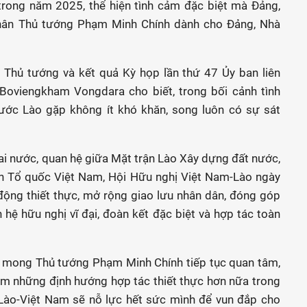
trong năm 2025, thể hiện tình cảm đặc biệt mà Đảng,
hân Thủ tướng Phạm Minh Chính dành cho Đảng, Nhà
 Thủ tướng và kết quả Kỳ họp lần thứ 47 Ủy ban liên
 Boviengkham Vongdara cho biết, trong bối cảnh tình
 nước Lào gặp không ít khó khăn, song luôn có sự sát
ai nước, quan hệ giữa Mặt trận Lào Xây dựng đất nước,
ận Tổ quốc Việt Nam, Hội Hữu nghị Việt Nam-Lào ngày
 động thiết thực, mở rộng giao lưu nhân dân, đóng góp
hệ hữu nghị vĩ đại, đoàn kết đặc biệt và hợp tác toàn
t mong Thủ tướng Phạm Minh Chính tiếp tục quan tâm,
êm những định hướng hợp tác thiết thực hơn nữa trong
ị Lào-Việt Nam sẽ nỗ lực hết sức mình để vun đắp cho