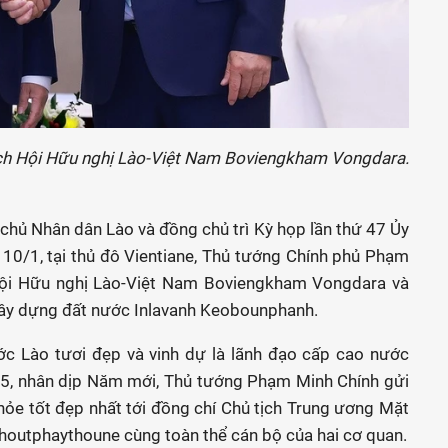
ịch Hội Hữu nghị Lào-Việt Nam Boviengkham Vongdara.
hủ Nhân dân Lào và đồng chủ trì Kỳ họp lần thứ 47 Ủy
 10/1, tại thủ đô Vientiane, Thủ tướng Chính phủ Phạm
Hội Hữu nghị Lào-Việt Nam Boviengkham Vongdara và
xây dựng đất nước Inlavanh Keobounphanh.
ớc Lào tươi đẹp và vinh dự là lãnh đạo cấp cao nước
25, nhân dịp Năm mới, Thủ tướng Phạm Minh Chính gửi
 khỏe tốt đẹp nhất tới đồng chí Chủ tịch Trung ương Mặt
houtphaythoune cùng toàn thể cán bộ của hai cơ quan.