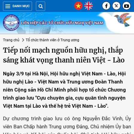
DANH MỤC
LIÊN HIỆP CÁC TỔ CHỨC HỮU NGHỊ VIỆT NAM
Trang chủ
Tổ chức thành viên ở Trung ương
Tiếp nối mạch nguồn hữu nghị, thắp
sáng khát vọng thanh niên Việt - Lào
Ngày 3/9 tại Hà Nội, Hội hữu nghị Việt Nam - Lào, Hội
hữu nghị Lào - Việt Nam và Trung ương Đoàn Thanh
niên Cộng sản Hồ Chí Minh phối hợp tổ chức Chương
trình giao lưu "Cựu chuyên gia, cựu quân tình nguyện
Việt Nam tại Lào và thế hệ trẻ Việt Nam - Lào".
Dự chương trình giao lưu có ông Nguyễn Đắc Vinh, Ủy
viên Ban Chấp hành Trung ương Đảng, Chủ nhiệm Ủy ban