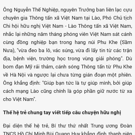
Ông Nguyễn Thế Nghiệp, nguyên Trưởng ban liên lạc cựu
chuyên gia Thông tấn xã Việt Nam tại Lào, Phó Chủ tịch
Chi hội hữu nghị Việt Nam - Lào Thông tấn xã Việt Nam,
nhắc lại những năm tháng phóng viên Việt Nam sát cánh
cùng đồng nghiệp bạn trong hang núi Phu Khe (Sầm
Nưa), "vừa đeo ba lô, vác súng, vừa đi lấy tin từ các trận
địa, bệnh viện, trường học trong vùng giải phóng". Dù
bom đạn Mỹ rải thảm, cánh sóng Thông tấn từ Phu Khe
về Hà Nội và ngược lại chưa từng gián đoạn một phiên.
Ông khẳng định: "Giúp bạn tức là tự giúp mình, bởi giúp
cách mạng Lào cũng chính là góp phần giữ nước từ xa
cho Việt Nam".
Thế hệ trẻ chung tay viết tiếp câu chuyện hữu nghị
Đại diện thế hệ trẻ, Bí thư thứ nhất Trung ương Đoàn
TNCS Hồ Chí Minh Bùi Quang Huy khẳng định, thanh niên