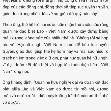
Việt Nam: "Chúng tôi mãi ghi nhớ công ơn và tình cảm tốt
đẹp của các đồng chí, đồng thời sẽ tiếp tục tuyên truyền,
giáo dục trong nhân dân về sự giúp đỡ quý báu này".
Theo ông, thế hệ trẻ hai nước cần nhận thức sâu sắc rằng
quan hệ đặc biệt Lào - Việt Nam được xây dựng bằng
máu xương, công sức của nhiều thế hệ. "Chúng tôi sẽ hợp
tác với Hội hữu nghị Việt Nam - Lào để tiếp tục tuyên
truyền, giáo dục, giúp thế hệ hôm nay và mai sau hiểu rõ
trách nhiệm trong việc giữ gìn, phát huy quan hệ hữu nghị
vĩ đại, đoàn kết đặc biệt và hợp tác toàn diện Lào - Việt
Nam", ông nói.
Ông khẳng định: "Quan hệ hữu nghị vĩ đại và đoàn kết đặc
biệt giữa Lào và Việt Nam có được từ mồ hôi, xương
máu và nước mắt - điều này không kẻ thù nào có thể phá
vỡ được".