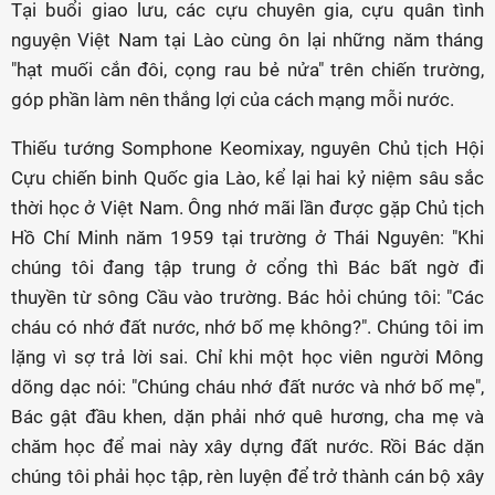
Tại buổi giao lưu, các cựu chuyên gia, cựu quân tình
nguyện Việt Nam tại Lào cùng ôn lại những năm tháng
"hạt muối cắn đôi, cọng rau bẻ nửa" trên chiến trường,
góp phần làm nên thắng lợi của cách mạng mỗi nước.
Thiếu tướng Somphone Keomixay, nguyên Chủ tịch Hội
Cựu chiến binh Quốc gia Lào, kể lại hai kỷ niệm sâu sắc
thời học ở Việt Nam. Ông nhớ mãi lần được gặp Chủ tịch
Hồ Chí Minh năm 1959 tại trường ở Thái Nguyên: "Khi
chúng tôi đang tập trung ở cổng thì Bác bất ngờ đi
thuyền từ sông Cầu vào trường. Bác hỏi chúng tôi: "Các
cháu có nhớ đất nước, nhớ bố mẹ không?". Chúng tôi im
lặng vì sợ trả lời sai. Chỉ khi một học viên người Mông
dõng dạc nói: "Chúng cháu nhớ đất nước và nhớ bố mẹ",
Bác gật đầu khen, dặn phải nhớ quê hương, cha mẹ và
chăm học để mai này xây dựng đất nước. Rồi Bác dặn
chúng tôi phải học tập, rèn luyện để trở thành cán bộ xây