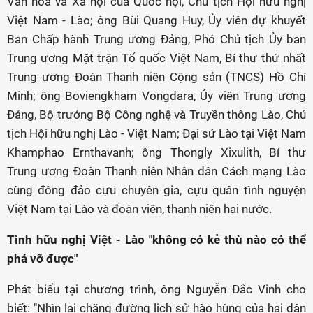
Văn hóa và Xã hội của Quốc hội, Chủ tịch Hội hữu nghị
Việt Nam - Lào; ông Bùi Quang Huy, Ủy viên dự khuyết
Ban Chấp hành Trung ương Đảng, Phó Chủ tịch Ủy ban
Trung ương Mặt trận Tổ quốc Việt Nam, Bí thư thứ nhất
Trung ương Đoàn Thanh niên Cộng sản (TNCS) Hồ Chí
Minh; ông Boviengkham Vongdara, Ủy viên Trung ương
Đảng, Bộ trưởng Bộ Công nghệ và Truyền thông Lào, Chủ
tịch Hội hữu nghị Lào - Việt Nam; Đại sứ Lào tại Việt Nam
Khamphao Ernthavanh; ông Thongly Xixulith, Bí thư
Trung ương Đoàn Thanh niên Nhân dân Cách mạng Lào
cùng đông đảo cựu chuyên gia, cựu quân tình nguyện
Việt Nam tại Lào và đoàn viên, thanh niên hai nước.
Tình hữu nghị Việt - Lào "không có kẻ thù nào có thể
phá vỡ được"
Phát biểu tại chương trình, ông Nguyễn Đắc Vinh cho
biết: "Nhìn lại chặng đường lịch sử hào hùng của hai dân