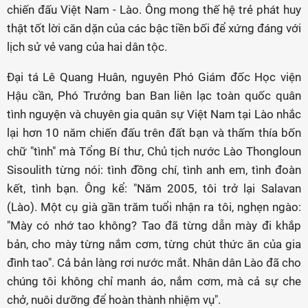
chiến đấu Việt Nam - Lào. Ông mong thế hệ trẻ phát huy
thật tốt lời căn dặn của các bậc tiền bối để xứng đáng với
lịch sử vẻ vang của hai dân tộc.
Đại tá Lê Quang Huân, nguyên Phó Giám đốc Học viện
Hậu cần, Phó Trưởng ban Ban liên lạc toàn quốc quân
tình nguyện và chuyên gia quân sự Việt Nam tại Lào nhắc
lại hơn 10 năm chiến đấu trên đất bạn và thấm thía bốn
chữ "tình" mà Tổng Bí thư, Chủ tịch nước Lào Thongloun
Sisoulith từng nói: tình đồng chí, tình anh em, tình đoàn
kết, tình bạn. Ông kể: "Năm 2005, tôi trở lại Salavan
(Lào). Một cụ già gần trăm tuổi nhận ra tôi, nghẹn ngào:
"Mày có nhớ tao không? Tao đã từng dẫn mày đi khắp
bản, cho mày từng nắm cơm, từng chút thức ăn của gia
đình tao". Cả bản làng rơi nước mắt. Nhân dân Lào đã cho
chúng tôi không chỉ manh áo, nắm cơm, mà cả sự che
chở, nuôi dưỡng để hoàn thành nhiệm vụ".