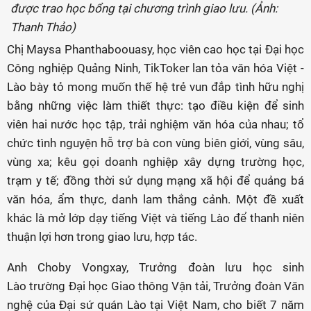
được trao học bổng tại chương trình giao lưu. (Ảnh:
Thanh Thảo)
Chị Maysa Phanthaboouasy, học viên cao học tại Đại học
Công nghiệp Quảng Ninh, TikToker lan tỏa văn hóa Việt -
Lào bày tỏ mong muốn thế hệ trẻ vun đắp tình hữu nghị
bằng những việc làm thiết thực: tạo điều kiện để sinh
viên hai nước học tập, trải nghiệm văn hóa của nhau; tổ
chức tình nguyện hỗ trợ bà con vùng biên giới, vùng sâu,
vùng xa; kêu gọi doanh nghiệp xây dựng trường học,
trạm y tế; đồng thời sử dụng mạng xã hội để quảng bá
văn hóa, ẩm thực, danh lam thắng cảnh. Một đề xuất
khác là mở lớp dạy tiếng Việt và tiếng Lào để thanh niên
thuận lợi hơn trong giao lưu, hợp tác.
Anh Choby Vongxay, Trưởng đoàn lưu học sinh
Lào trường Đại học Giao thông Vận tải, Trưởng đoàn Văn
nghệ của Đại sứ quán Lào tại Việt Nam, cho biết 7 năm