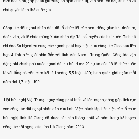
biên hòa bình, góp phần giữ vững ổn định chính trị, văn hóa - xã hội, an ninh và
chủ quyền lãnh thổ quốc gia.
Công tác đối ngoại nhân dân đã tổ chức tốt các hoạt động giao lưu đoàn ra,
đoàn vào, và tổ chức mừng Xuân nhân dịp Tết cổ truyền của hai nước. Tỉnh đã
chỉ đạo Sở Ngoại vụ cùng các ngành phát huy hiệu quả công tác Giao ban liên
hợp 4 tỉnh biên giới phía Bắc với tỉnh Vân Nam - Trung Quốc. Công tác vận
động phi chính phủ nước ngoài đã thu hút được 29 dự án của 18 tổ chức quốc
tế với tổng số vốn cam kết là khoảng 5,5 triệu USD; bình quân giải ngân mỗi
năm đạt 1,7 triệu USD.
Hội hữu nghị Việt-Trung ngày càng phát triển và lớn mạnh, đóng góp tích cực
vào công tác đối ngoại nhân dân của tỉnh. Việc thành lập Liên hiệp các tổ chức
hữu nghị tỉnh Hà Giang đã được các cấp thống nhất và nằm trong kế hoạch
công tác đối ngoại của tỉnh Hà Giang năm 2013.