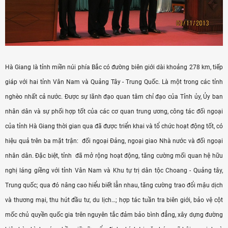
Hà Giang là tỉnh miền núi phía Bắc có đường biên giới dài khoảng 278 km, tiếp
giáp với hai tỉnh Vân Nam và Quảng Tây - Trung Quốc. Là một trong các tỉnh
nghèo nhất cả nước. Được sự lãnh đạo quan tâm chỉ đạo của Tỉnh ủy, Ủy ban
nhân dân và sự phối hợp tốt của các cơ quan trung ương, công tác đối ngoại
của tỉnh Hà Giang thời gian qua đã được triển khai và tổ chức hoạt động tốt, có
hiệu quả trên ba mặt trận: đối ngoại Đảng, ngoại giao Nhà nước và đối ngoại
nhân dân. Đặc biệt, tỉnh đã mở rộng hoạt động, tăng cường mối quan hệ hữu
nghị láng giềng với tỉnh Vân Nam và Khu tự trị dân tộc Choang - Quảng tây,
Trung quốc; qua đó nâng cao hiểu biết lẫn nhau, tăng cường trao đổi mậu dịch
và thương mại, thu hút đầu tư, du lịch…; hợp tác tuần tra biên giới, bảo vệ cột
mốc chủ quyền quốc gia trên nguyên tắc đảm bảo bình đẳng, xây dựng đường