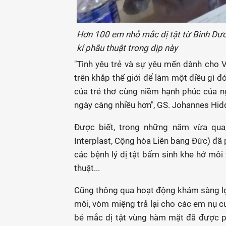
Hơn 100 em nhỏ mắc dị tật từ Bình Dươ
kí phẫu thuật trong dịp này
"Tình yêu trẻ và sự yêu mến dành cho 
trên khắp thế giới để làm một điều gì đ
của trẻ thơ cùng niềm hạnh phúc của ng
ngày càng nhiều hơn", GS. Johannes Hidd
Được biết, trong những năm vừa qua,
Interplast, Cộng hòa Liên bang Đức) đã 
các bệnh lý dị tật bẩm sinh khe hở mô
thuật...
Cũng thông qua hoạt động khám sàng lọc
môi, vòm miệng trả lại cho các em nụ c
bé mắc dị tật vùng hàm mặt đã được ph