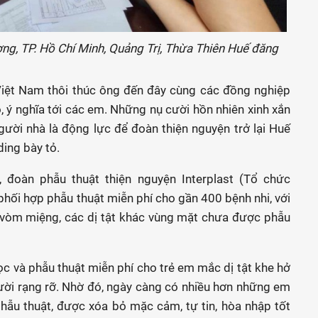
ng, TP. Hồ Chí Minh, Quảng Trị, Thừa Thiên Huế đăng
Việt Nam thôi thúc ông đến đây cùng các đồng nghiệp
ó, ý nghĩa tới các em. Những nụ cười hồn nhiên xinh xắn
ười nhà là động lực để đoàn thiện nguyện trở lại Huế
ing bày tỏ.
 đoàn phẫu thuật thiện nguyện Interplast (Tổ chức
phối hợp phẫu thuật miễn phí cho gần 400 bệnh nhi, với
i vòm miệng, các dị tật khác vùng mặt chưa được phẫu
 và phẫu thuật miễn phí cho trẻ em mắc dị tật khe hở
ười rạng rỡ. Nhờ đó, ngày càng có nhiều hơn những em
ẫu thuật, được xóa bỏ mặc cảm, tự tin, hòa nhập tốt