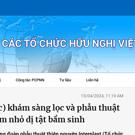
P CÁC TỔ CHỨC HỮU NGHỊ VI
ị
Công tác PCPNN
Tư liệu
Liên hệ
+
15/04/2024, 11:19 AM
c) khám sàng lọc và phẫu thuật
m nhỏ dị tật bẩm sinh
ng đoàn phẫu thuật thiện nguyện Interplast (Tổ chức