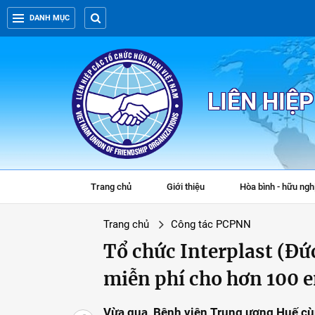
DANH MỤC
LIÊN HIỆ
Trang chủ
Giới thiệu
Hòa bình - hữu ngh
Trang chủ
Công tác PCPNN
Tổ chức Interplast (Đứ
miễn phí cho hơn 100 e
Vừa qua, Bệnh viện Trung ương Huế cù