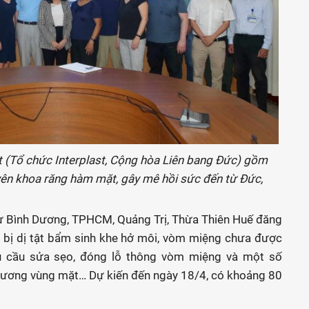
t (Tổ chức Interplast, Cộng hòa Liên bang Đức) gồm
huyên khoa răng hàm mặt, gây mê hồi sức đến từ Đức,
từ Bình Dương, TPHCM, Quảng Trị, Thừa Thiên Huế đăng
m bị dị tật bẩm sinh khe hở môi, vòm miệng chưa được
u cầu sửa sẹo, đóng lỗ thông vòm miệng và một số
thương vùng mặt… Dự kiến đến ngày 18/4, có khoảng 80