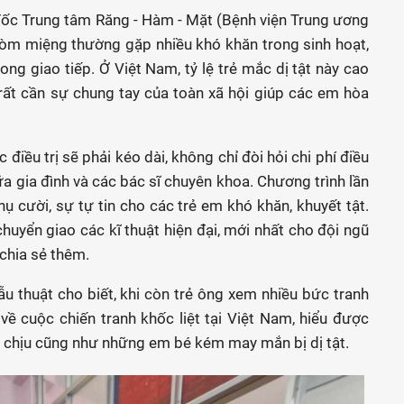
ốc Trung tâm Răng - Hàm - Mặt (Bệnh viện Trung ương
, vòm miệng thường gặp nhiều khó khăn trong sinh hoạt,
ong giao tiếp. Ở Việt Nam, tỷ lệ trẻ mắc dị tật này cao
rất cần sự chung tay của toàn xã hội giúp các em hòa
điều trị sẽ phải kéo dài, không chỉ đòi hỏi chi phí điều
iữa gia đình và các bác sĩ chuyên khoa. Chương trình lần
nụ cười, sự tự tin cho các trẻ em khó khăn, khuyết tật.
huyển giao các kĩ thuật hiện đại, mới nhất cho đội ngũ
 chia sẻ thêm.
 thuật cho biết, khi còn trẻ ông xem nhiều bức tranh
về cuộc chiến tranh khốc liệt tại Việt Nam, hiểu được
chịu cũng như những em bé kém may mắn bị dị tật.