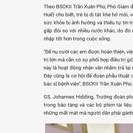
Theo BSCKII Trần Xuân Phú, Phó Giám đ
Huế) cho biết, trẻ bị dị tật khe hở môi
sức khỏe bị ảnh hưởng và thiếu tự tin tr
gấp đôi so với nhiều nước khác, do đó 
nhập tốt hơn trong cuộc sống.
"Để nụ cười các em được hoàn thiện, việc 
trị lớn mà cần có sự phối hợp điều trị g
này là hoạt động nhân văn nhằm trả lại 
Đây cũng là cơ hội để đoàn phẫu thuật c
bác sĩ bệnh viện", BSCKII Trần Xuân Phú
GS. Johannes Hidding, Trưởng đoàn phẫu
trong bảo tàng và các bộ phim tài liệu 
những mất mát mà người dân phải gánh 