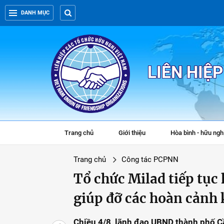
DANH MỤC
LIÊN HIỆ
Trang chủ
Giới thiệu
Hòa bình - hữu ngh
Trang chủ
Công tác PCPNN
Tổ chức Milad tiếp tụ
giúp đỡ các hoàn cảnh
Chiều 4/8, lãnh đạo UBND thành phố Cầ