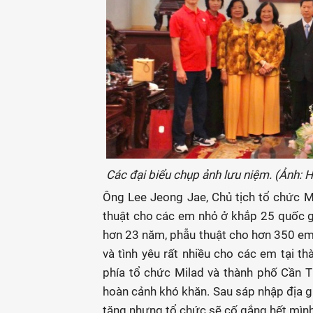
Các đại biểu chụp ảnh lưu niệm. (Ảnh: 
Ông Lee Jeong Jae, Chủ tịch tổ chức M
thuật cho các em nhỏ ở khắp 25 quốc gi
hơn 23 năm, phẫu thuật cho hơn 350 em.
và tình yêu rất nhiều cho các em tại t
phía tổ chức Milad và thành phố Cần T
hoàn cảnh khó khăn. Sau sáp nhập địa gi
tăng nhưng tổ chức sẽ cố gắng hết mình 