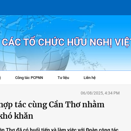
P CÁC TỔ CHỨC HỮU NGHỊ VI
ị
Công tác PCPNN
Tư liệu
Liên hệ
+
06/08/2025, 4:34 PM
c hợp tác cùng Cần Thơ nhằm
 khó khăn
n Thơ đã có buổi tiếp và làm việc với Đoàn công tác