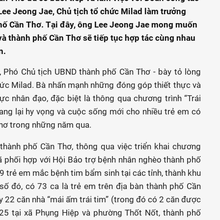
Lee Jeong Jae, Chủ tịch tổ chức Milad làm trưởng
phố Cần Thơ. Tại đây, ông Lee Jeong Jae mong muốn
d và thành phố Cần Thơ sẽ tiếp tục hợp tác cùng nhau
n.
p, Phó Chủ tịch UBND thành phố Cần Thơ - bày tỏ lòng
ức Milad. Bà nhấn mạnh những đóng góp thiết thực và
ực nhân đạo, đặc biệt là thông qua chương trình “Trái
ang lại hy vọng và cuộc sống mới cho nhiều trẻ em có
Thơ trong những năm qua.
 thành phố Cần Thơ, thông qua việc triển khai chương
đã phối hợp với Hội Bảo trợ bệnh nhân nghèo thành phố
09 trẻ em mắc bệnh tim bẩm sinh tại các tỉnh, thành khu
ố đó, có 73 ca là trẻ em trên địa bàn thành phố Cần
ây 22 căn nhà “mái ấm trái tim” (trong đó có 2 căn được
25 tại xã Phụng Hiệp và phường Thốt Nốt, thành phố