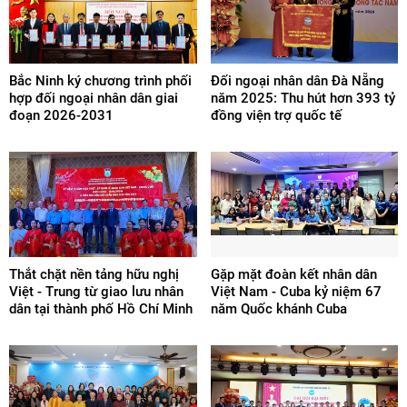
Bắc Ninh ký chương trình phối
Đối ngoại nhân dân Đà Nẵng
hợp đối ngoại nhân dân giai
năm 2025: Thu hút hơn 393 tỷ
đoạn 2026-2031
đồng viện trợ quốc tế
Thắt chặt nền tảng hữu nghị
Gặp mặt đoàn kết nhân dân
Việt - Trung từ giao lưu nhân
Việt Nam - Cuba kỷ niệm 67
dân tại thành phố Hồ Chí Minh
năm Quốc khánh Cuba