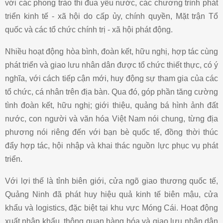
với các phong trào thi đua yêu nước, các chương trình phát
triển kinh tế - xã hội do cấp ủy, chính quyền, Mặt trận Tổ
quốc và các tổ chức chính trị - xã hội phát động.
Nhiều hoạt động hòa bình, đoàn kết, hữu nghị, hợp tác cùng
phát triển và giao lưu nhân dân được tổ chức thiết thực, có ý
nghĩa, với cách tiếp cận mới, huy động sự tham gia của các
tổ chức, cá nhân trên địa bàn. Qua đó, góp phần tăng cường
tình đoàn kết, hữu nghị; giới thiệu, quảng bá hình ảnh đất
nước, con người và văn hóa Việt Nam nói chung, từng địa
phương nói riêng đến với bạn bè quốc tế, đồng thời thúc
đẩy hợp tác, hội nhập và khai thác nguồn lực phục vụ phát
triển.
Với lợi thế là tỉnh biên giới, cửa ngõ giao thương quốc tế,
Quảng Ninh đã phát huy hiệu quả kinh tế biên mậu, cửa
khẩu và logistics, đặc biệt tại khu vực Móng Cái. Hoạt động
xuất nhập khẩu, thông quan hàng hóa và giao lưu nhân dân