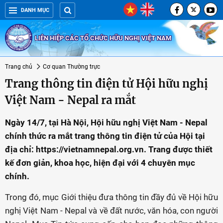
DANH MỤC
LIÊN HIỆP CÁC TỔ CHỨC HỮU NGHỊ VIỆT NAM
Trang chủ
Cơ quan Thường trực
Trang thông tin điện tử Hội hữu nghị
Việt Nam - Nepal ra mắt
Ngày 14/7, tại Hà Nội, Hội hữu nghị Việt Nam - Nepal
chính thức ra mắt trang thông tin điện tử của Hội tại
địa chỉ: https://vietnamnepal.org.vn. Trang được thiết
kế đơn giản, khoa học, hiện đại với 4 chuyên mục
chính.
Trong đó, mục Giới thiệu đưa thông tin đầy đủ về Hội hữu
nghị Việt Nam - Nepal và về đất nước, văn hóa, con người