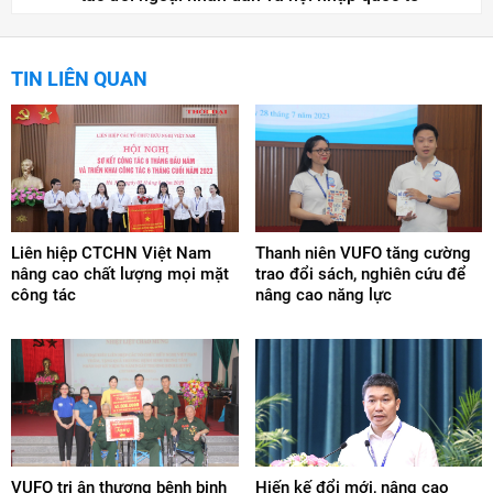
TIN LIÊN QUAN
Liên hiệp CTCHN Việt Nam
Thanh niên VUFO tăng cường
nâng cao chất lượng mọi mặt
trao đổi sách, nghiên cứu để
công tác
nâng cao năng lực
VUFO tri ân thương bệnh binh
Hiến kế đổi mới, nâng cao