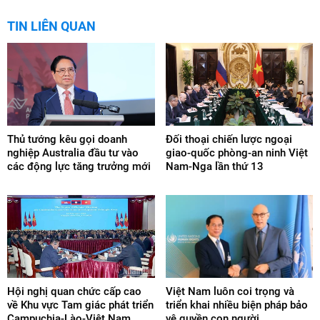
TIN LIÊN QUAN
Thủ tướng kêu gọi doanh
Đối thoại chiến lược ngoại
nghiệp Australia đầu tư vào
giao-quốc phòng-an ninh Việt
các động lực tăng trưởng mới
Nam-Nga lần thứ 13
Hội nghị quan chức cấp cao
Việt Nam luôn coi trọng và
về Khu vực Tam giác phát triển
triển khai nhiều biện pháp bảo
Campuchia-Lào-Việt Nam
vệ quyền con người