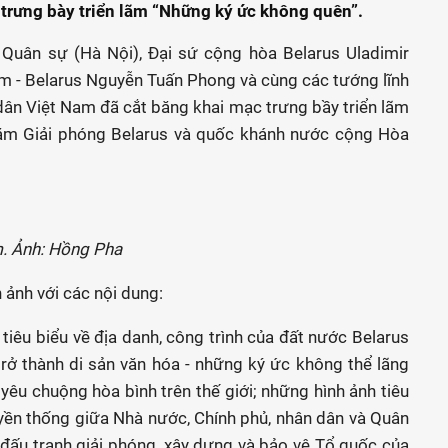
 trưng bày triển lãm “Những ký ức không quên”.
 Quân sự (Hà Nội), Đại sứ cộng hòa Belarus Uladimir
am - Belarus Nguyễn Tuấn Phong và cùng các tướng lĩnh
dân Việt Nam đã cắt băng khai mạc trưng bầy triển lãm
ăm Giải phóng Belarus và quốc khánh nước cộng Hòa
m. Ảnh: Hồng Pha
h ảnh với các nội dung:
tiêu biểu về địa danh, công trình của đất nước Belarus
trở thành di sản văn hóa - những ký ức không thể lãng
yêu chuộng hòa bình trên thế giới; những hình ảnh tiêu
yền thống giữa Nhà nước, Chính phủ, nhân dân và Quân
 đấu tranh giải phóng, xây dựng và bảo vệ Tổ quốc của