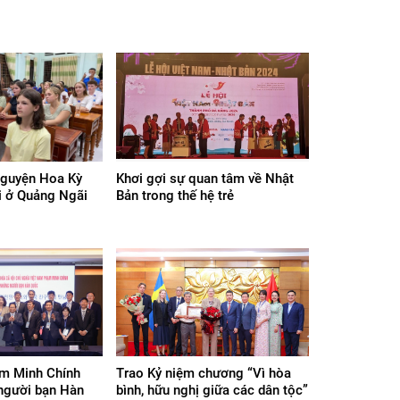
nguyện Hoa Kỳ
Khơi gợi sự quan tâm về Nhật
i ở Quảng Ngãi
Bản trong thế hệ trẻ
m Minh Chính
Trao Kỷ niệm chương “Vì hòa
người bạn Hàn
bình, hữu nghị giữa các dân tộc”