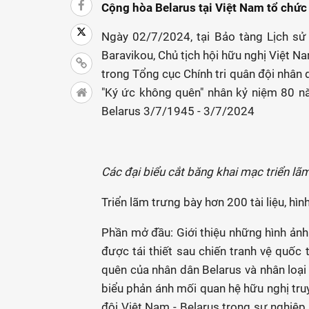
Cộng hòa Belarus tại Việt Nam tổ chức
Ngày 02/7/2024, tại Bảo tàng Lịch sử
Baravikou, Chủ tịch hội hữu nghị Việt N
trong Tổng cục Chính tri quân đội nhân 
"Ký ức không quên" nhân kỷ niệm 80 n
Belarus 3/7/1945 - 3/7/2024
Các đại biểu cắt băng khai mạc triển lã
Triển lãm trưng bày hơn 200 tài liệu, hìn
Phần mở đầu: Giới thiệu những hình ảnh 
được tái thiết sau chiến tranh vệ quốc 
quên của nhân dân Belarus và nhân loại 
biểu phản ánh mối quan hệ hữu nghị tru
đội Việt Nam - Belarus trong sự nghiệp