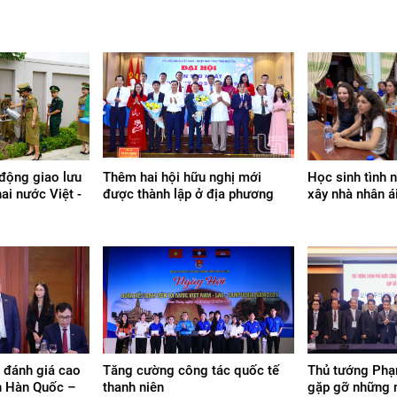
 động giao lưu
Thêm hai hội hữu nghị mới
Học sinh tình 
hai nước Việt -
được thành lập ở địa phương
xây nhà nhân á
 đánh giá cao
Tăng cường công tác quốc tế
Thủ tướng Phạ
n Hàn Quốc –
thanh niên
gặp gỡ những 