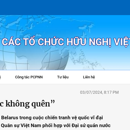
P CÁC TỔ CHỨC HỮU NGHỊ VI
ị
Công tác PCPNN
Tư liệu
Liên hệ
+
03/07/2024, 8:17 PM
ức không quên”
elarus trong cuộc chiến tranh vệ quốc vĩ đại
 Quân sự Việt Nam phối hợp với Đại sứ quán nước