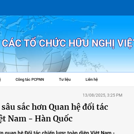
P CÁC TỔ CHỨC HỮU NGHỊ VI
ị
Công tác PCPNN
Tư liệu
Liên hệ
+
13/08/2025, 3:25 PM
sâu sắc hơn Quan hệ đối tác
iệt Nam - Hàn Quốc
n quan hệ Đối tác chiến lược toàn diện Việt Nam -