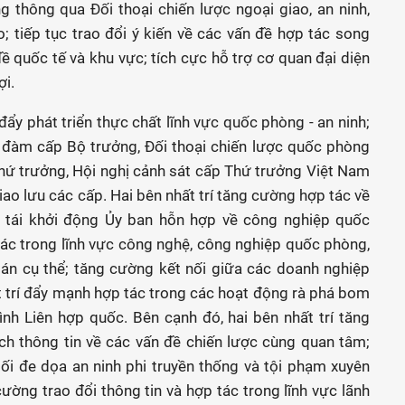
g thông qua Đối thoại chiến lược ngoại giao, an ninh,
 tiếp tục trao đổi ý kiến về các vấn đề hợp tác song
ề quốc tế và khu vực; tích cực hỗ trợ cơ quan đại diện
ợi.
đẩy phát triển thực chất lĩnh vực quốc phòng - an ninh;
i đàm cấp Bộ trưởng, Đối thoại chiến lược quốc phòng
Thứ trưởng, Hội nghị cảnh sát cấp Thứ trưởng Việt Nam
iao lưu các cấp. Hai bên nhất trí tăng cường hợp tác về
n; tái khởi động Ủy ban hỗn hợp về công nghiệp quốc
tác trong lĩnh vực công nghệ, công nghiệp quốc phòng,
án cụ thể; tăng cường kết nối giữa các doanh nghiệp
 trí đẩy mạnh hợp tác trong các hoạt động rà phá bom
nh Liên hợp quốc. Bên cạnh đó, hai bên nhất trí tăng
ch thông tin về các vấn đề chiến lược cùng quan tâm;
i đe dọa an ninh phi truyền thống và tội phạm xuyên
cường trao đổi thông tin và hợp tác trong lĩnh vực lãnh