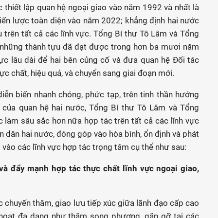
 thiết lập quan hệ ngoại giao vào năm 1992 và nhất là
hiến lược toàn diện vào năm 2022; khẳng định hai nước
 trên tất cả các lĩnh vực. Tổng Bí thư Tô Lâm và Tổng
g những thành tựu đã đạt được trong hơn ba mươi năm
ực lâu dài để hai bên củng cố và đưa quan hệ Đối tác
hực chất, hiệu quả, và chuyển sang giai đoạn mới.
diễn biến nhanh chóng, phức tạp, trên tinh thần hướng
ng của quan hệ hai nước, Tổng Bí thư Tô Lâm và Tổng
c làm sâu sắc hơn nữa hợp tác trên tất cả các lĩnh vực
n dân hai nước, đóng góp vào hòa bình, ổn định và phát
ng vào các lĩnh vực hợp tác trọng tâm cụ thể như sau:
 và đẩy mạnh hợp tác thực chất lĩnh vực ngoại giao,
c chuyến thăm, giao lưu tiếp xúc giữa lãnh đạo cấp cao
h hoạt đa dạng như thăm song phương, gặp gỡ tại các