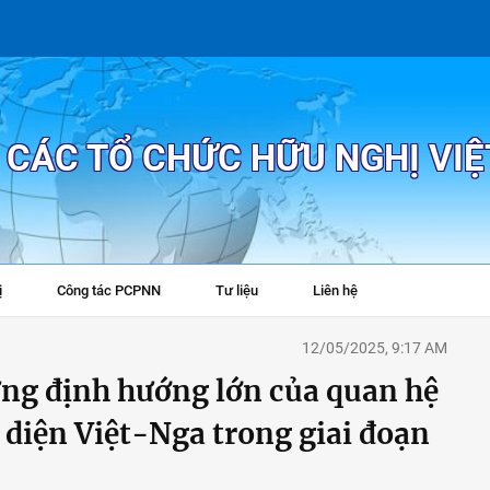
P CÁC TỔ CHỨC HỮU NGHỊ VI
ị
Công tác PCPNN
Tư liệu
Liên hệ
+
12/05/2025, 9:17 AM
ng định hướng lớn của quan hệ
n diện Việt-Nga trong giai đoạn