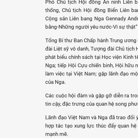
Phó Chủ tịch Hội đồng An ninh Liên b
thống, Chủ tịch Hội đồng Biển Liên ba
Cộng sản Liên bang Nga Gennady Andr
bằng-Những người yêu nước-Vì sự thật” 
Tổng Bí thư Ban Chấp hành Trung ương
đài Liệt sỹ vô danh, Tượng đài Chủ tịch
phát biểu chính sách tại Học viện Kinh 
Nga; tiếp Hội Cựu chiến binh, Hội hữu 
làm việc tại Việt Nam; gặp lãnh đạo một
của Nga.
Các cuộc hội đàm và gặp gỡ diễn ra tro
tin cậy, đặc trưng của quan hệ song ph
Lãnh đạo Việt Nam và Nga đã trao đổi ý 
hợp tác tạo xung lực thúc đẩy quan hệ 
mạnh mẽ.