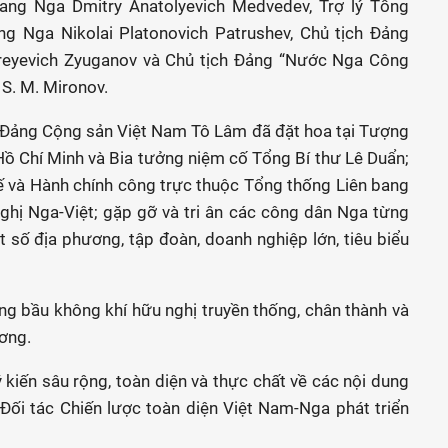
ang Nga Dmitry Anatolyevich Medvedev, Trợ lý Tổng
ng Nga Nikolai Platonovich Patrushev, Chủ tịch Đảng
eyevich Zyuganov và Chủ tịch Đảng “Nước Nga Công
S. M. Mironov.
 Đảng Cộng sản Việt Nam Tô Lâm đã đặt hoa tại Tượng
 Hồ Chí Minh và Bia tưởng niệm cố Tổng Bí thư Lê Duẩn;
tế và Hành chính công trực thuộc Tổng thống Liên bang
nghị Nga-Việt; gặp gỡ và tri ân các công dân Nga từng
 số địa phương, tập đoàn, doanh nghiệp lớn, tiêu biểu
ng bầu không khí hữu nghị truyền thống, chân thành và
ương.
kiến sâu rộng, toàn diện và thực chất về các nội dung
Đối tác Chiến lược toàn diện Việt Nam-Nga phát triển