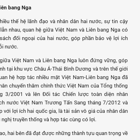
iên bang Nga
iều thế hệ lãnh đạo và nhân dân hai nước, sự tin cậy
ết lẫn nhau, quan hệ giữa Việt Nam và Liên bang Nga có
h sách đối ngoại của hai nước, góp phần bảo vệ lợi ích
ỗi nước.
ệ giữa Việt Nam và Liên bang Nga luôn đứng vững, góp
ịnh tại khu vực Châu Á-Thái Bình Dương và trên thế giới
 quan hệ hợp tác nhiều mặt Việt Nam-Liên bang Nga đã
nhân chuyến thăm chính thức Việt Nam của Tổng thống
ng 3/2001 và lên Đối tác Chiến lược toàn diện nhân
ịch nước Việt Nam Trương Tấn Sang tháng 7/2012 và
 với lợi ích hai quốc gia, là tài sản vô giá của nhân dân
nghị truyền thống và hợp tác cùng có lợi.
iao, hai bên đã đạt được những thành tựu quan trọng về