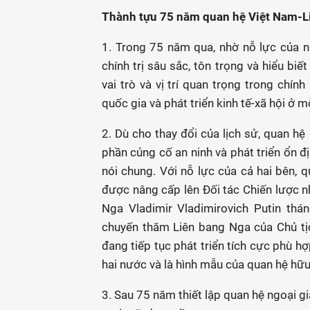
Thành tựu 75 năm quan hệ Việt Nam-L
1. Trong 75 năm qua, nhờ nỗ lực của nh
chính trị sâu sắc, tôn trọng và hiểu bi
vai trò và vị trí quan trọng trong chín
quốc gia và phát triển kinh tế-xã hội ở m
2. Dù cho thay đổi của lịch sử, quan h
phần củng cố an ninh và phát triển ổn đ
nói chung. Với nỗ lực của cả hai bên,
được nâng cấp lên Đối tác Chiến lược 
Nga Vladimir Vladimirovich Putin thá
chuyến thăm Liên bang Nga của Chủ t
đang tiếp tục phát triển tích cực phù hợp
hai nước và là hình mẫu của quan hệ hữu 
3. Sau 75 năm thiết lập quan hệ ngoại g