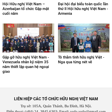
Hội Hữu nghị Việt Nam –
Đại hội đại biểu toàn quốc lần
Azerbaijan tổ chức Gặp mặt
thứ II Hội hữu nghị Việt Nam -
cuối năm
Armenia
Gặp gỡ hữu nghị Việt Nam -
Tô thắm tình hữu nghị Việt -
Venezuela nhân kỷ niệm 35
Nga qua từng nét vẽ
năm thiết lập quan hệ ngoại
giao
LIÊN HIỆP CÁC TỔ CHỨC HỮU NGHỊ VIỆT NAM
Trụ sở: 105A, Quán Thánh, Ba Đình, Hà Nội.
Điện thoại: (+84) 24. 3845 6303; Email: vufo.vufo@gmail.com