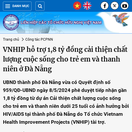
DANH MỤC
LIÊN HIỆP CÁC TỔ CHỨC HỮU NGHỊ VIỆT NAM
Trang chủ
Công tác PCPNN
VNHIP hỗ trợ 1,8 tỷ đồng cải thiện chất
lượng cuộc sống cho trẻ em và thanh
niên ở Đà Nẵng
UBND thành phố Đà Nẵng vừa có Quyết định số
959/QĐ-UBND ngày 8/5/2024 phê duyệt tiếp nhận gần
1,8 tỷ đồng từ dự án Cải thiện chất lượng cuộc sống
cho trẻ em và thanh niên dưới 25 tuổi có ảnh hưởng bởi
HIV/AIDS tại thành phố Đà Nẵng do Tổ chức Vietnam
Health Improvement Projects (VNHIP) tài trợ.