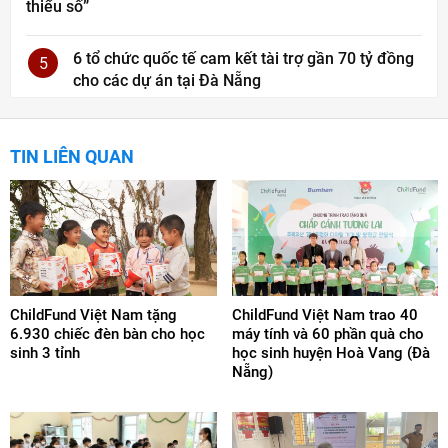
thiểu số”
6 tổ chức quốc tế cam kết tài trợ gần 70 tỷ đồng
5
cho các dự án tại Đà Nẵng
TIN LIÊN QUAN
ChildFund Việt Nam tặng
ChildFund Việt Nam trao 40
6.930 chiếc đèn bàn cho học
máy tính và 60 phần quà cho
sinh 3 tỉnh
học sinh huyện Hoà Vang (Đà
Nẵng)