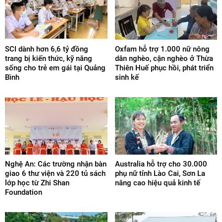
SCI dành hơn 6,6 tỷ đồng
Oxfam hỗ trợ 1.000 nữ nông
trang bị kiến thức, kỹ năng
dân nghèo, cận nghèo ở Thừa
sống cho trẻ em gái tại Quảng
Thiên Huế phục hồi, phát triển
Bình
sinh kế
Nghệ An: Các trường nhận bàn
Australia hỗ trợ cho 30.000
giao 6 thư viện và 220 tủ sách
phụ nữ tỉnh Lào Cai, Sơn La
lớp học từ Zhi Shan
nâng cao hiệu quả kinh tế
Foundation