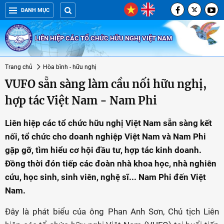
DANH MỤC
LIÊN HIỆP CÁC TỔ CHỨC HỮU NGHỊ VIỆT NAM
Trang chủ
Hòa bình - hữu nghị
VUFO sẵn sàng làm cầu nối hữu nghị,
hợp tác Việt Nam - Nam Phi
Liên hiệp các tổ chức hữu nghị Việt Nam sẵn sàng kết
nối, tổ chức cho doanh nghiệp Việt Nam và Nam Phi
gặp gỡ, tìm hiểu cơ hội đầu tư, hợp tác kinh doanh.
Đồng thời đón tiếp các đoàn nhà khoa học, nhà nghiên
cứu, học sinh, sinh viên, nghệ sĩ... Nam Phi đến Việt
Nam.
Đây là phát biểu của ông Phan Anh Sơn, Chủ tịch Liên