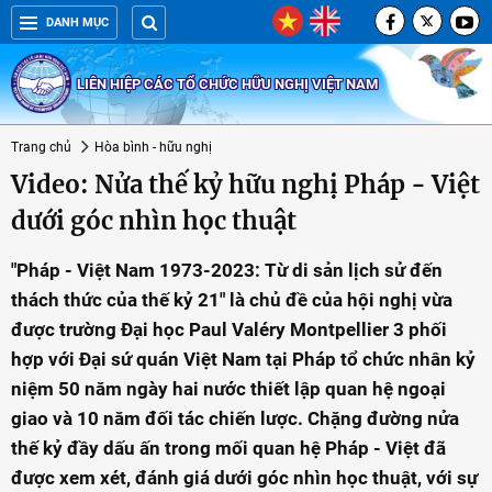
DANH MỤC
LIÊN HIỆP CÁC TỔ CHỨC HỮU NGHỊ VIỆT NAM
Trang chủ
Hòa bình - hữu nghị
Video: Nửa thế kỷ hữu nghị Pháp - Việt
dưới góc nhìn học thuật
"Pháp - Việt Nam 1973-2023: Từ di sản lịch sử đến
thách thức của thế kỷ 21" là chủ đề của hội nghị vừa
được trường Đại học Paul Valéry Montpellier 3 phối
hợp với Đại sứ quán Việt Nam tại Pháp tổ chức nhân kỷ
niệm 50 năm ngày hai nước thiết lập quan hệ ngoại
giao và 10 năm đối tác chiến lược. Chặng đường nửa
thế kỷ đầy dấu ấn trong mối quan hệ Pháp - Việt đã
được xem xét, đánh giá dưới góc nhìn học thuật, với sự