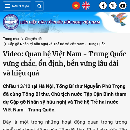
DANH MỤC
LIÊN HIỆP CÁC TỔ CHỨC HỮU NGHỊ VIỆT NAM
Trang chủ
Chuyên đề
Gặp gỡ Nhân sỹ hữu nghị và Thế hệ trẻ Việt Nam - Trung Quốc
Video: Quan hệ Việt Nam - Trung Quốc
vững chắc, ổn định, bền vững lâu dài
và hiệu quả
Chiều 13/12 tại Hà Nội, Tổng Bí thư Nguyễn Phú Trọng
đã cùng Tổng Bí thư, Chủ tịch nước Tập Cận Bình tham
dự Gặp gỡ Nhân sỹ hữu nghị và Thế hệ Trẻ hai nước
Việt Nam - Trung Quốc.
Đây là một trong những hoạt động quan trọng trong
chuỗi các hoạt động của Tổng Bí thư, Chủ tịch nước Tập