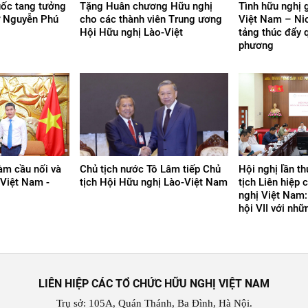
uốc tang tưởng
Tặng Huân chương Hữu nghị
Tình hữu nghị 
ư Nguyễn Phú
cho các thành viên Trung ương
Việt Nam – Nic
Hội Hữu nghị Lào-Việt
tảng thúc đẩy 
phương
àm cầu nối và
Chủ tịch nước Tô Lâm tiếp Chủ
Hội nghị lần t
 Việt Nam -
tịch Hội Hữu nghị Lào-Việt Nam
tịch Liên hiệp 
nghị Việt Nam:
hội VII với nh
LIÊN HIỆP CÁC TỔ CHỨC HỮU NGHỊ VIỆT NAM
Trụ sở: 105A, Quán Thánh, Ba Đình, Hà Nội.