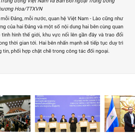
 Trung ương Việt Nam và Ban Đối ngoại Trung ương
 Phương Hoa/TTXVN
h mỗi Đảng, mỗi nước, quan hệ Việt Nam - Lào cũng như
ơng của hai Đảng và một số nội dung hai bên cùng quan
 tình hình thế giới, khu vực nổi lên gần đây và trao đổi
g thời gian tới. Hai bên nhấn mạnh sẽ tiếp tục duy trì
g tin, phối hợp chặt chẽ trong công tác đối ngoại.