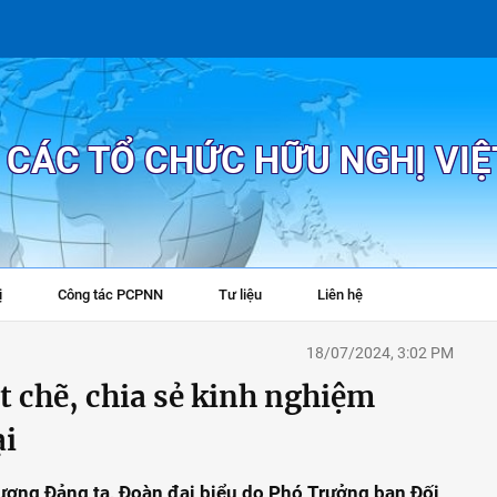
P CÁC TỔ CHỨC HỮU NGHỊ VI
ị
Công tác PCPNN
Tư liệu
Liên hệ
+
18/07/2024, 3:02 PM
t chẽ, chia sẻ kinh nghiệm
ại
ương Đảng ta, Đoàn đại biểu do Phó Trưởng ban Đối