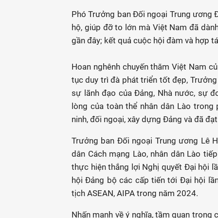
Phó Trưởng ban Đối ngoại Trung ương 
hộ, giúp đỡ to lớn mà Việt Nam đã dành
gần đây; kết quả cuộc hội đàm và hợp tá
Hoan nghênh chuyến thăm Việt Nam của 
tục duy trì đà phát triển tốt đẹp, Trưở
sự lãnh đạo của Đảng, Nhà nước, sự đo
lòng của toàn thể nhân dân Lào trong p
ninh, đối ngoại, xây dựng Đảng và đã đạt
Trưởng ban Đối ngoại Trung ương Lê H
dân Cách mạng Lào, nhân dân Lào tiếp
thực hiện thắng lợi Nghị quyết Đại hội 
hội Đảng bộ các cấp tiến tới Đại hội lầ
tịch ASEAN, AIPA trong năm 2024.
Nhấn mạnh về ý nghĩa, tầm quan trọng c