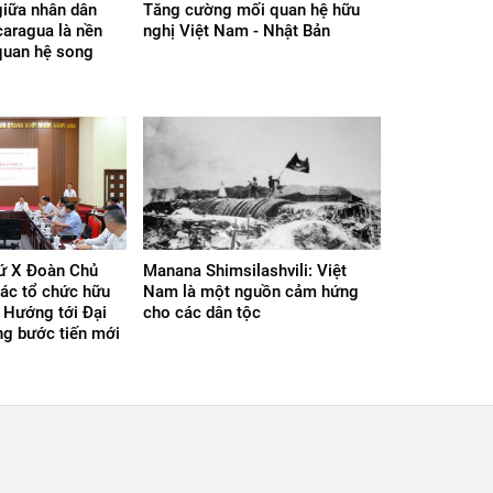
giữa nhân dân
Tăng cường mối quan hệ hữu
aragua là nền
nghị Việt Nam - Nhật Bản
quan hệ song
hứ X Đoàn Chủ
Manana Shimsilashvili: Việt
các tổ chức hữu
Nam là một nguồn cảm hứng
 Hướng tới Đại
cho các dân tộc
ững bước tiến mới