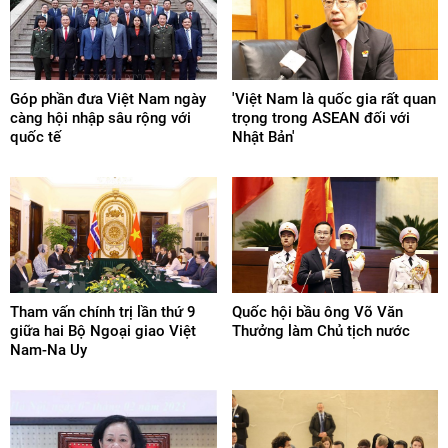
Góp phần đưa Việt Nam ngày
'Việt Nam là quốc gia rất quan
càng hội nhập sâu rộng với
trọng trong ASEAN đối với
quốc tế
Nhật Bản'
Tham vấn chính trị lần thứ 9
Quốc hội bầu ông Võ Văn
giữa hai Bộ Ngoại giao Việt
Thưởng làm Chủ tịch nước
Nam-Na Uy