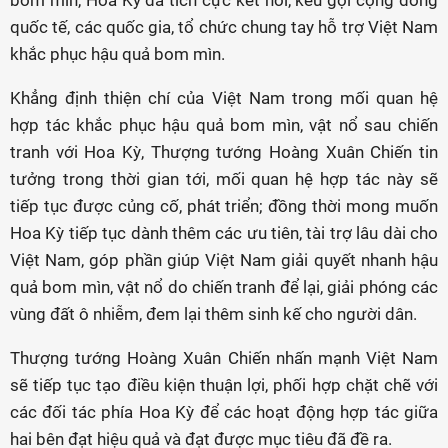
bom mìn, Hoa Kỳ đã tích cực kết nối, kêu gọi cộng đồng
quốc tế, các quốc gia, tổ chức chung tay hỗ trợ Việt Nam
khắc phục hậu quả bom mìn.
Khẳng định thiện chí của Việt Nam trong mối quan hệ
hợp tác khắc phục hậu quả bom mìn, vật nổ sau chiến
tranh với Hoa Kỳ, Thượng tướng Hoàng Xuân Chiến tin
tưởng trong thời gian tới, mối quan hệ hợp tác này sẽ
tiếp tục được củng cố, phát triển; đồng thời mong muốn
Hoa Kỳ tiếp tục dành thêm các ưu tiên, tài trợ lâu dài cho
Việt Nam, góp phần giúp Việt Nam giải quyết nhanh hậu
quả bom mìn, vật nổ do chiến tranh để lại, giải phóng các
vùng đất ô nhiễm, đem lại thêm sinh kế cho người dân.
Thượng tướng Hoàng Xuân Chiến nhấn mạnh Việt Nam
sẽ tiếp tục tạo điều kiện thuận lợi, phối hợp chặt chẽ với
các đối tác phía Hoa Kỳ để các hoạt động hợp tác giữa
hai bên đạt hiệu quả và đạt được mục tiêu đã đề ra.