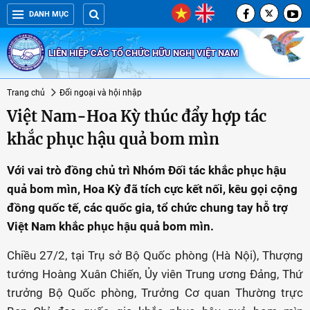
DANH MỤC
LIÊN HIỆP CÁC TỔ CHỨC HỮU NGHỊ VIỆT NAM
Trang chủ
Đối ngoại và hội nhập
Việt Nam-Hoa Kỳ thúc đẩy hợp tác
khắc phục hậu quả bom mìn
Với vai trò đồng chủ trì Nhóm Đối tác khắc phục hậu
quả bom mìn, Hoa Kỳ đã tích cực kết nối, kêu gọi cộng
đồng quốc tế, các quốc gia, tổ chức chung tay hỗ trợ
Việt Nam khắc phục hậu quả bom mìn.
Chiều 27/2, tại Trụ sở Bộ Quốc phòng (Hà Nội), Thượng
tướng Hoàng Xuân Chiến, Ủy viên Trung ương Đảng, Thứ
trưởng Bộ Quốc phòng, Trưởng Cơ quan Thường trực