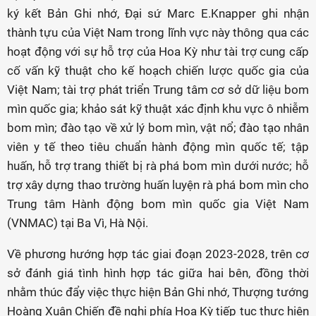
ký kết Bản Ghi nhớ, Đại sứ Marc E.Knapper ghi nhận
thành tựu của Việt Nam trong lĩnh vực này thông qua các
hoạt động với sự hỗ trợ của Hoa Kỳ như tài trợ cung cấp
cố vấn kỹ thuật cho kế hoạch chiến lược quốc gia của
Việt Nam; tài trợ phát triển Trung tâm cơ sở dữ liệu bom
mìn quốc gia; khảo sát kỹ thuật xác định khu vực ô nhiễm
bom mìn; đào tạo về xử lý bom mìn, vật nổ; đào tạo nhân
viên y tế theo tiêu chuẩn hành động mìn quốc tế; tập
huấn, hỗ trợ trang thiết bị rà phá bom mìn dưới nước; hỗ
trợ xây dựng thao trường huấn luyện rà phá bom mìn cho
Trung tâm Hành động bom mìn quốc gia Việt Nam
(VNMAC) tại Ba Vì, Hà Nội.
Về phương hướng hợp tác giai đoạn 2023-2028, trên cơ
sở đánh giá tình hình hợp tác giữa hai bên, đồng thời
nhằm thúc đẩy việc thực hiện Bản Ghi nhớ, Thượng tướng
Hoàng Xuân Chiến đề nghị phía Hoa Kỳ tiếp tục thực hiện